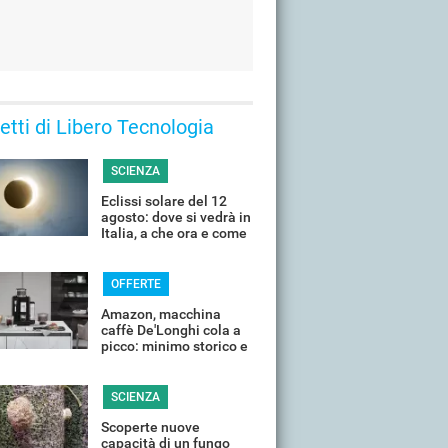
 letti di Libero Tecnologia
SCIENZA
Eclissi solare del 12
agosto: dove si vedrà in
Italia, a che ora e come
guardarla senza rischi
OFFERTE
Amazon, macchina
caffè De'Longhi cola a
picco: minimo storico e
sconti all'80%
SCIENZA
Scoperte nuove
capacità di un fungo