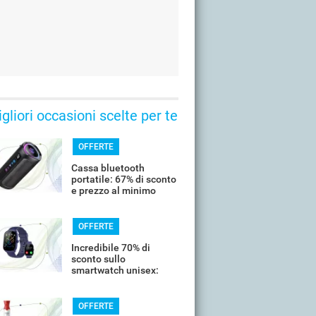
gliori occasioni scelte per te
OFFERTE
Cassa bluetooth
portatile: 67% di sconto
e prezzo al minimo
storico
OFFERTE
Incredibile 70% di
sconto sullo
smartwatch unisex:
costa meno di 20€
OFFERTE