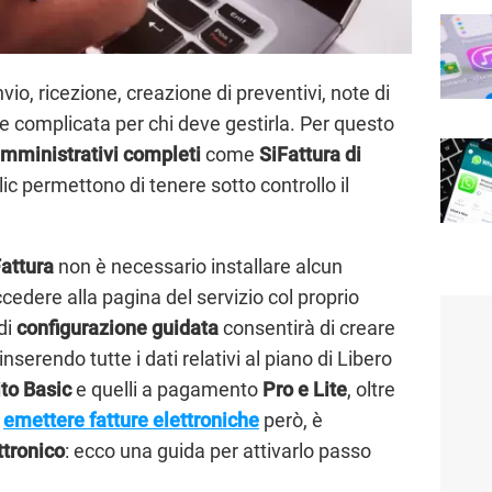
nvio, ricezione, creazione di preventivi, note di
 complicata per chi deve gestirla. Per questo
amministrativi completi
come
SiFattura di
ic permettono di tenere sotto controllo il
Fattura
non è necessario installare alcun
cedere alla pagina del servizio col proprio
di
configurazione guidata
consentirà di creare
 inserendo tutte i dati relativi al piano di Libero
ito Basic
e quelli a pagamento
Pro e Lite
, oltre
r
emettere fatture elettroniche
però, è
ttronico
: ecco una guida per attivarlo passo