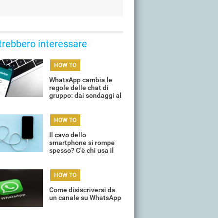
trebbero interessare
HOW TO
WhatsApp cambia le
regole delle chat di
gruppo: dai sondaggi al
tag @tutti, ecco cosa
cambia
HOW TO
Il cavo dello
smartphone si rompe
spesso? C'è chi usa il
trucco della molla
HOW TO
Come disiscriversi da
un canale su WhatsApp