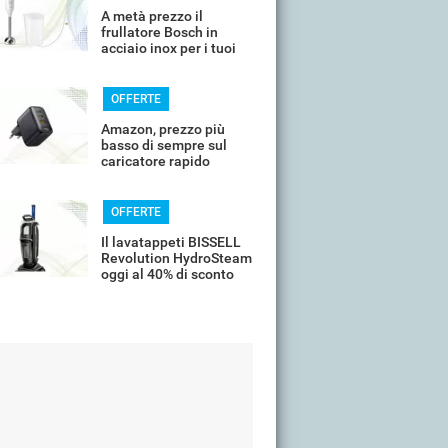
A metà prezzo il
frullatore Bosch in
acciaio inox per i tuoi
frullati
OFFERTE
Amazon, prezzo più
basso di sempre sul
caricatore rapido
universale
OFFERTE
Il lavatappeti BISSELL
Revolution HydroSteam
oggi al 40% di sconto