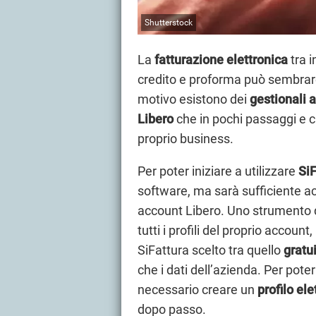
Shutterstock
La
fatturazione elettronica
tra i
credito e proforma può sembrare
motivo esistono dei
gestionali 
Libero
che in pochi passaggi e cl
proprio business.
Per poter iniziare a utilizzare
Si
software, ma sarà sufficiente ac
account Libero. Uno strumento 
tutti i profili del proprio account,
SiFattura scelto tra quello
gratu
che i dati dell’azienda. Per pote
necessario creare un
profilo ele
dopo passo.