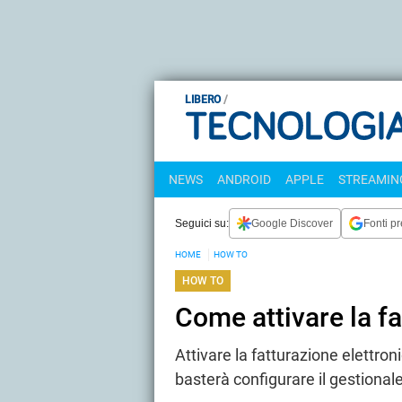
LIBERO
NEWS
ANDROID
APPLE
STREAMING
Seguici su:
Google Discover
Fonti pr
HOME
HOW TO
HOW TO
Come attivare la fa
Attivare la fatturazione elettro
basterà configurare il gestionale