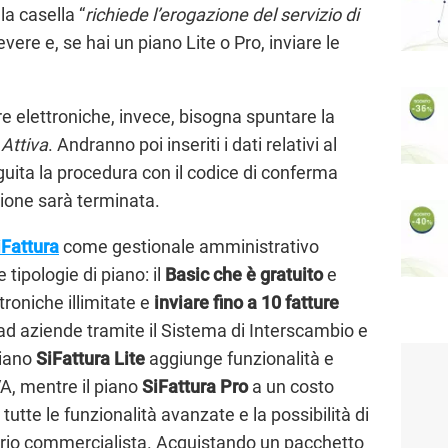
la casella “
richiede l’erogazione del servizio di
cevere e, se hai un piano Lite o Pro, inviare le
re elettroniche, invece, bisogna spuntare la
u
Attiva
. Andranno poi inseriti i dati relativi al
guita la procedura con il codice di conferma
zione sarà terminata.
iFattura
come gestionale amministrativo
 tipologie di piano: il
Basic che è gratuito
e
troniche illimitate e
inviare fino a 10 fatture
he ad aziende tramite il Sistema di Interscambio e
piano
SiFattura
Lite
aggiunge funzionalità e
A, mentre il piano
SiFattura
Pro
a un costo
tutte le funzionalità avanzate e la possibilità di
oprio commercialista. Acquistando un pacchetto