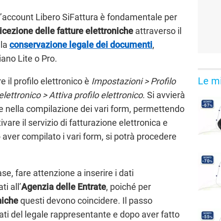
l’account Libero SiFattura è fondamentale per
ricezione
delle fatture elettroniche
attraverso il
 la
conservazione legale dei documenti
,
iano Lite o Pro.
Le mi
e il profilo elettronico è
Impostazioni > Profilo
elettronico > Attiva profilo elettronico
. Si avvierà
e nella compilazione dei vari form, permettendo
ivare il servizio di fatturazione elettronica e
aver compilato i vari form, si potrà procedere
se, fare attenzione a inserire i dati
i all’
Agenzia delle Entrate
, poiché per
niche
questi devono coincidere. Il passo
ati del legale rappresentante e dopo aver fatto