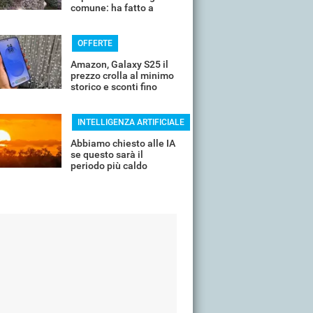
comune: ha fatto a
pezzi una plastica
quasi indistruttibile
OFFERTE
Amazon, Galaxy S25 il
prezzo crolla al minimo
storico e sconti fino
all'85%
INTELLIGENZA ARTIFICIALE
Abbiamo chiesto alle IA
se questo sarà il
periodo più caldo
dell'anno o non siamo
ancora salvi