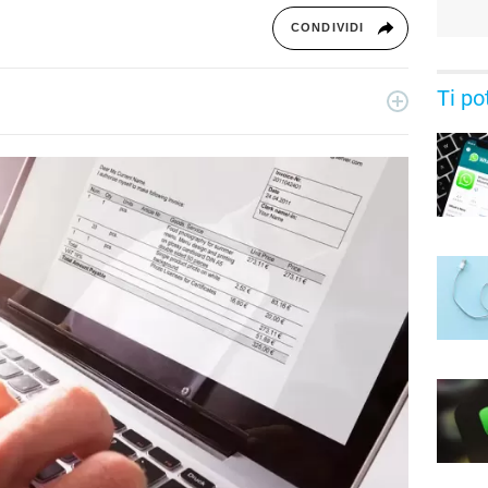
CONDIVIDI
Ti po
ecnologia a 360°: novità e tendenze dal mondo tech,
per un pubblico di principianti e di esperti, di utenti privati, di
i nostri articoli sul mondo Android e Apple, app e social,
rable, domotica e gadget.