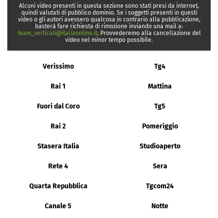
Alcuni video presenti in questa sezione sono stati presi da internet,
quindi valutati di pubblico dominio. Se i soggetti presenti in questi
video o gli autori avessero qualcosa in contrario alla pubblicazione,
basterà fare richiesta di rimozione inviando una mail a:
team_verticali@italiaonline.it
. Provvederemo alla cancellazione del
video nel minor tempo possibile.
Verissimo
Tg4
Rai 1
Mattina
Fuori dal Coro
Tg5
Rai 2
Pomeriggio
Stasera Italia
Studioaperto
Rete 4
Sera
Quarta Repubblica
Tgcom24
Canale 5
Notte