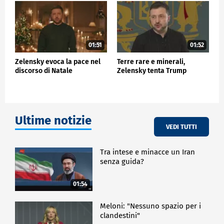
ESTERI
01:51
01:52
Zelensky evoca la pace nel
Terre rare e minerali,
discorso di Natale
Zelensky tenta Trump
Ultime notizie
VEDI TUTTI
Tra intese e minacce un Iran
senza guida?
01:54
Meloni: "Nessuno spazio per i
clandestini"