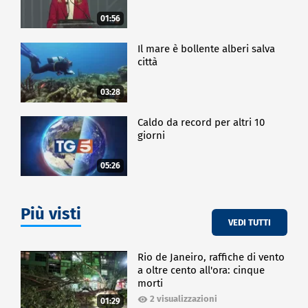
01:56
Il mare è bollente alberi salva
città
03:28
Caldo da record per altri 10
giorni
05:26
Più visti
VEDI TUTTI
Rio de Janeiro, raffiche di vento
a oltre cento all'ora: cinque
morti
2 visualizzazioni
01:29