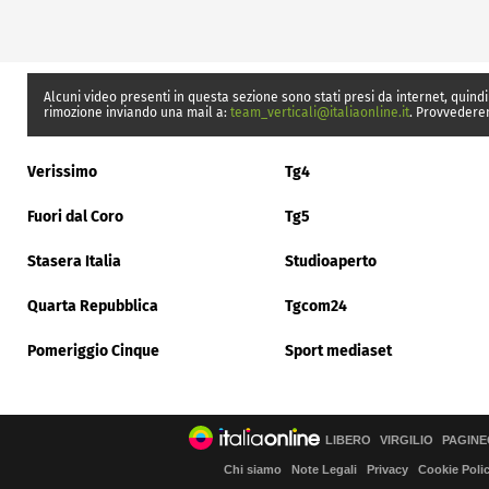
Alcuni video presenti in questa sezione sono stati presi da internet, quindi
rimozione inviando una mail a:
team_verticali@italiaonline.it
. Provvedere
Verissimo
Tg4
Fuori dal Coro
Tg5
Stasera Italia
Studioaperto
Quarta Repubblica
Tgcom24
Pomeriggio Cinque
Sport mediaset
LIBERO
VIRGILIO
PAGINE
Chi siamo
Note Legali
Privacy
Cookie Poli