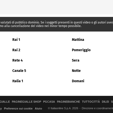
 valutati di pubblico dominio. Se i soggetti presenti in questi video o gli autori av
mo alla cancellazione del video nel minor tempo possibile.
Rai 1
Mattina
Rai 2
Pomeriggio
Rete 4
Sera
Canale 5
Notte
Italia 1
Domani
GIALLE
PAGINEGIALLE SHOP
PGCASA
PAGINEBIANCHE
TUTTOCITTÀ
DILEI
S
© Italiaonline S.p.A. 2026
Direzione e coordinamento 
cy
Preferenze sui cookie
Aiuto