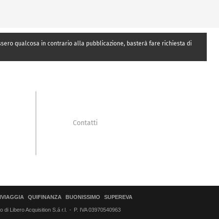
essero qualcosa in contrario alla pubblicazione, basterà fare richiesta di
Contatti
IVIAGGIA
QUIFINANZA
BUONISSIMO
SUPEREVA
di Libero Acquisition S.á r.l.
P. IVA 03970540963