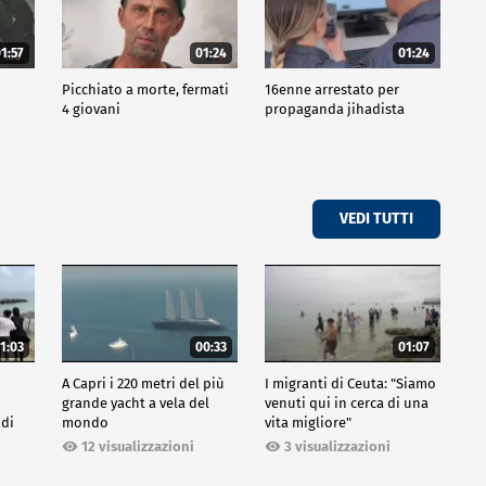
1:57
01:24
01:24
Picchiato a morte, fermati
16enne arrestato per
4 giovani
propaganda jihadista
VEDI TUTTI
1:03
00:33
01:07
A Capri i 220 metri del più
I migranti di Ceuta: "Siamo
grande yacht a vela del
venuti qui in cerca di una
 di
mondo
vita migliore"
12 visualizzazioni
3 visualizzazioni