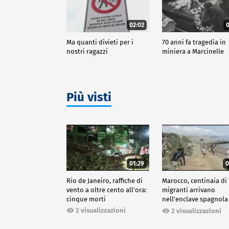
02:02
0
Ma quanti divieti per i
70 anni fa tragedia in
nostri ragazzi
miniera a Marcinelle
Più visti
01:29
0
Rio de Janeiro, raffiche di
Marocco, centinaia di
vento a oltre cento all'ora:
migranti arrivano
cinque morti
nell'enclave spagnola
Ceuta
2 visualizzazioni
2 visualizzazioni