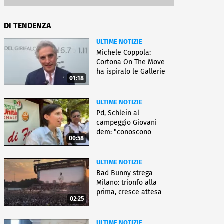
DI TENDENZA
ULTIME NOTIZIE
Michele Coppola:
Cortona On The Move
ha ispiralo le Gallerie
01:18
d'Italia
ULTIME NOTIZIE
Pd, Schlein al
campeggio Giovani
dem: "conoscono
00:58
priorità italiani"
ULTIME NOTIZIE
Bad Bunny strega
Milano: trionfo alla
prima, cresce attesa
02:25
per bis
ULTIME NOTIZIE