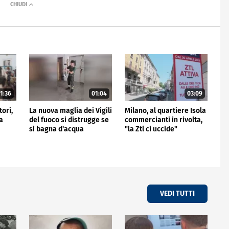
1:36
01:04
03:09
tori,
La nuova maglia dei Vigili
Milano, al quartiere Isola
a
del fuoco si distrugge se
commercianti in rivolta,
si bagna d'acqua
"la Ztl ci uccide"
VEDI TUTTI