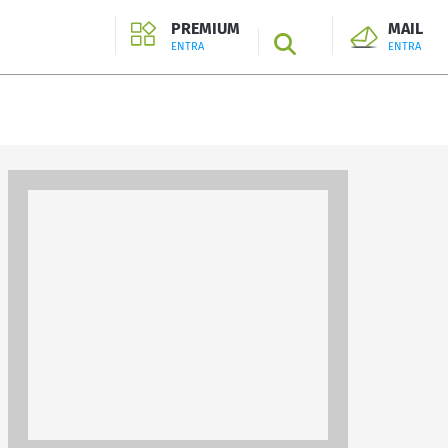
PREMIUM
MAIL
SEARCH
ENTRA
ENTRA
ENTRA