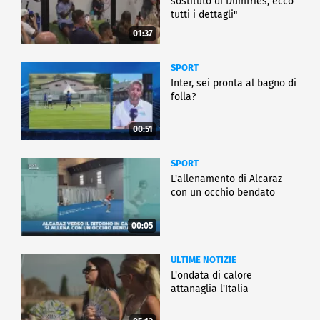
sostituto di Dumfries, ecco
tutti i dettagli"
01:37
SPORT
Inter, sei pronta al bagno di
folla?
00:51
SPORT
L'allenamento di Alcaraz
con un occhio bendato
00:05
ULTIME NOTIZIE
L'ondata di calore
attanaglia l'Italia