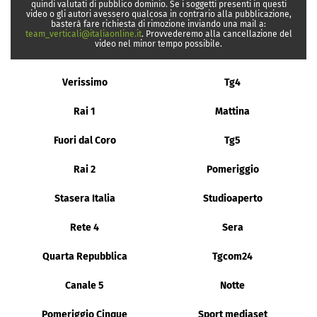
quindi valutati di pubblico dominio. Se i soggetti presenti in questi
video o gli autori avessero qualcosa in contrario alla pubblicazione,
basterà fare richiesta di rimozione inviando una mail a:
team_verticali@italiaonline.it
. Provvederemo alla cancellazione del
video nel minor tempo possibile.
Verissimo
Tg4
Rai 1
Mattina
Fuori dal Coro
Tg5
Rai 2
Pomeriggio
Stasera Italia
Studioaperto
Rete 4
Sera
Quarta Repubblica
Tgcom24
Canale 5
Notte
Pomeriggio Cinque
Sport mediaset