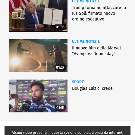
ULTIME NOTIZIE
Trump torna ad attaccare lo
Ius Soli, firmato nuovo
ordine esecutivo
01:36
ULTIME NOTIZIE
Il nuovo film della Marvel
"Avengers: Doomsday"
01:27
SPORT
Douglas Luiz ci crede
01:51
Alcuni video presenti in questa sezione sono stati presi da internet,