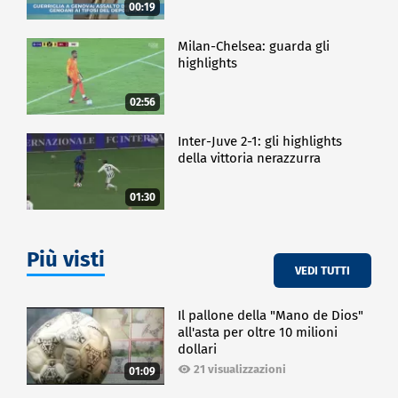
00:19
Milan-Chelsea: guarda gli
highlights
02:56
Inter-Juve 2-1: gli highlights
della vittoria nerazzurra
01:30
Più visti
VEDI TUTTI
Il pallone della "Mano de Dios"
all'asta per oltre 10 milioni
dollari
21 visualizzazioni
01:09