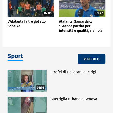
02:05
01:42
L'Atalanta fa tre gol allo
Atalanta, Samardzic:
Schalke
"Grande partita per
intensità e qualità, siamo a
buon punto"
Sport
VEDI TUTTI
I trofei di Pellacani a Parigi
01:56
Guerriglia urbana a Genova