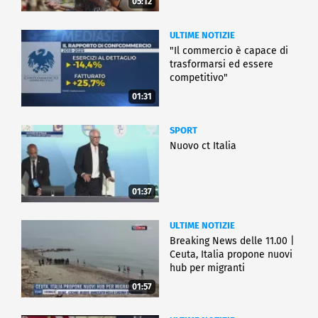
05:12
ULTIME NOTIZIE
"Il commercio è capace di
trasformarsi ed essere
competitivo"
01:31
SPORT
Nuovo ct Italia
01:37
ULTIME NOTIZIE
Breaking News delle 11.00 |
Ceuta, Italia propone nuovi
hub per migranti
01:57