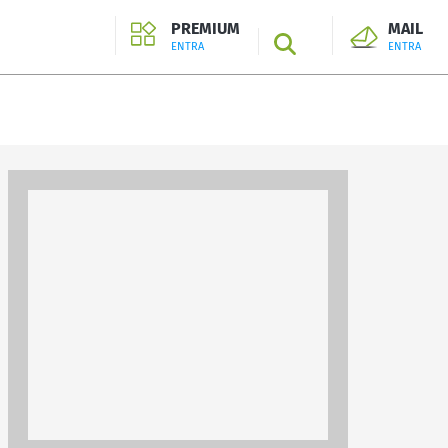
PREMIUM
MAIL
SEARCH
ENTRA
ENTRA
ENTRA