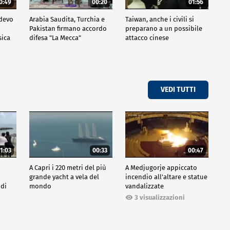
0:49
00:20
01:56
idevo
Arabia Saudita, Turchia e
Taiwan, anche i civili si
Pakistan firmano accordo
preparano a un possibile
sica
difesa "La Mecca"
attacco cinese
VEDI TUTTI
1:03
00:33
00:47
A Capri i 220 metri del più
A Medjugorje appiccato
grande yacht a vela del
incendio all'altare e statue
 di
mondo
vandalizzate
3 visualizzazioni