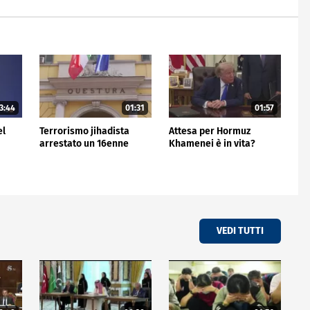
3:44
01:31
01:57
el
Terrorismo jihadista
Attesa per Hormuz
arrestato un 16enne
Khamenei è in vita?
VEDI TUTTI