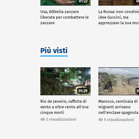
01:22
0
Usa, 600mila zanzare
La Russa: non condiv
liberate per combattere le
idee Guccini, ma
zanzare
apprezzavo la sua mu
Più visti
01:29
0
Rio de Janeiro, raffiche di
Marocco, centinaia di
vento a oltre cento all'ora:
migranti arrivano
cinque morti
nell'enclave spagnola
Ceuta
3 visualizzazioni
5 visualizzazioni