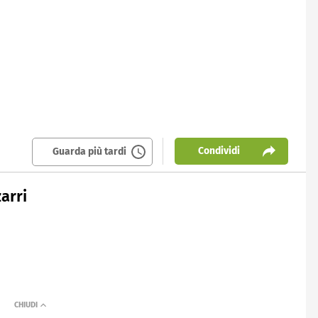
Condividi
Guarda più tardi
zarri