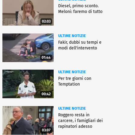
Diesel, primo sconto.
Meloni: faremo di tutto
02:03
ULTIME NOTIZIE
Fakir, dubbi su tempi e
modi dell'intervento
01:44
ULTIME NOTIZIE
Per tre giorni con
Temptation
00:42
ULTIME NOTIZIE
Roggero resta in
carcere, i famigliari dei
rapinatori adesso
03:07
battono cassa