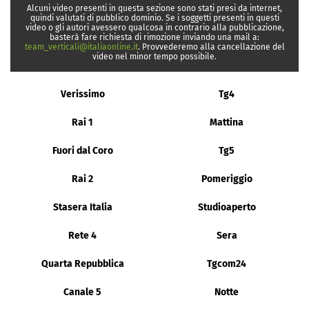
Alcuni video presenti in questa sezione sono stati presi da internet,
quindi valutati di pubblico dominio. Se i soggetti presenti in questi
video o gli autori avessero qualcosa in contrario alla pubblicazione,
basterà fare richiesta di rimozione inviando una mail a:
team_verticali@italiaonline.it
. Provvederemo alla cancellazione del
video nel minor tempo possibile.
Verissimo
Tg4
Rai 1
Mattina
Fuori dal Coro
Tg5
Rai 2
Pomeriggio
Stasera Italia
Studioaperto
Rete 4
Sera
Quarta Repubblica
Tgcom24
Canale 5
Notte