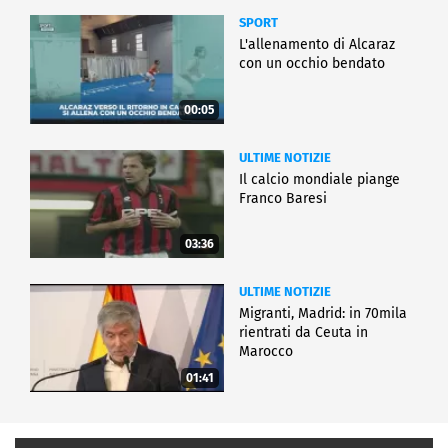
SPORT
L'allenamento di Alcaraz
con un occhio bendato
00:05
ULTIME NOTIZIE
Il calcio mondiale piange
Franco Baresi
03:36
ULTIME NOTIZIE
Migranti, Madrid: in 70mila
rientrati da Ceuta in
Marocco
01:41