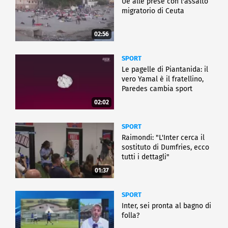
Ue alle prese con l'assalto
migratorio di Ceuta
02:56
SPORT
Le pagelle di Piantanida: il
vero Yamal è il fratellino,
Paredes cambia sport
02:02
SPORT
Raimondi: "L'Inter cerca il
sostituto di Dumfries, ecco
tutti i dettagli"
01:37
SPORT
Inter, sei pronta al bagno di
folla?