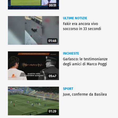
00:51
ULTIME NOTIZIE
Fakir era ancora vivo
soccorso in 33 secondi
01:46
INCHIESTE
Garlasco: le testimonianze
degli amici di Marco Poggi
05:47
SPORT
Juve, conferme da Basilea
01:29