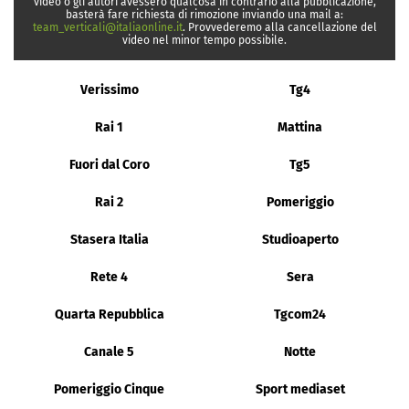
video o gli autori avessero qualcosa in contrario alla pubblicazione,
basterà fare richiesta di rimozione inviando una mail a:
team_verticali@italiaonline.it
. Provvederemo alla cancellazione del
video nel minor tempo possibile.
Verissimo
Tg4
Rai 1
Mattina
Fuori dal Coro
Tg5
Rai 2
Pomeriggio
Stasera Italia
Studioaperto
Rete 4
Sera
Quarta Repubblica
Tgcom24
Canale 5
Notte
Pomeriggio Cinque
Sport mediaset