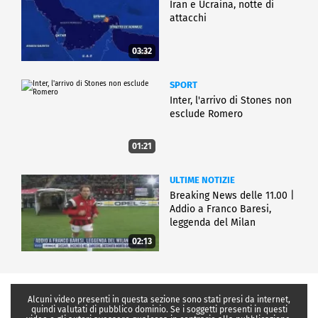
Iran e Ucraina, notte di
attacchi
03:32
SPORT
Inter, l'arrivo di Stones non
esclude Romero
01:21
ULTIME NOTIZIE
Breaking News delle 11.00 |
Addio a Franco Baresi,
leggenda del Milan
02:13
Alcuni video presenti in questa sezione sono stati presi da internet,
quindi valutati di pubblico dominio. Se i soggetti presenti in questi