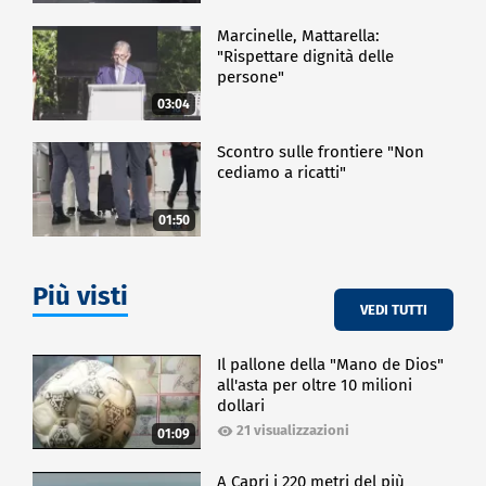
Marcinelle, Mattarella:
"Rispettare dignità delle
persone"
03:04
Scontro sulle frontiere "Non
cediamo a ricatti"
01:50
Più visti
VEDI TUTTI
Il pallone della "Mano de Dios"
all'asta per oltre 10 milioni
dollari
21 visualizzazioni
01:09
A Capri i 220 metri del più