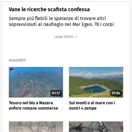
Vane le ricerche scafista confessa
Sempre più flebili le speranze di trovare altri
sopravvissuti al naufragio nel Mar Egeo. 78 i corpi
recuperati, centinaia i dispersi.
MEDIASET
TG5
SUGGERITI
01:17
01:54
Tesoro nel blu a Mazara
Sui monti o al mare con i
anfore romane sommerse
nostri 4 zampe