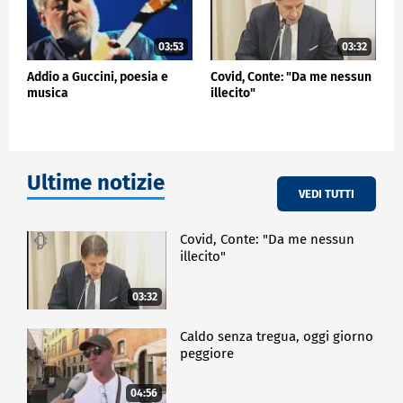
03:53
03:32
Addio a Guccini, poesia e
Covid, Conte: "Da me nessun
musica
illecito"
Ultime notizie
VEDI TUTTI
Covid, Conte: "Da me nessun
illecito"
03:32
Caldo senza tregua, oggi giorno
peggiore
04:56