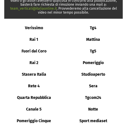
video o gli autori avessero qualcosa in contrario alla pubblicazione,
basterà fare richiesta di rimozione inviando una mail a:
team_verticali@italiaonline.it
. Provvederemo alla cancellazione del
video nel minor tempo possibile.
Verissimo
Tg4
Rai 1
Mattina
Fuori dal Coro
Tg5
Rai 2
Pomeriggio
Stasera Italia
Studioaperto
Rete 4
Sera
Quarta Repubblica
Tgcom24
Canale 5
Notte
Pomeriggio Cinque
Sport mediaset