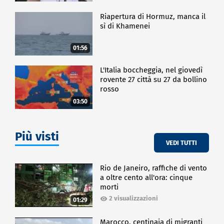
Riapertura di Hormuz, manca il
sì di Khamenei
01:56
L'Italia boccheggia, nel giovedì
rovente 27 città su 27 da bollino
rosso
03:50
Più visti
VEDI TUTTI
Rio de Janeiro, raffiche di vento
a oltre cento all'ora: cinque
morti
2 visualizzazioni
01:29
Marocco, centinaia di migranti