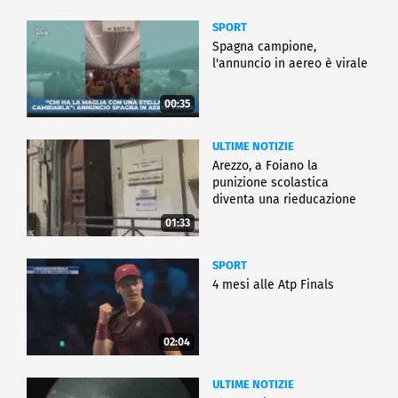
SPORT
Spagna campione,
l'annuncio in aereo è virale
00:35
ULTIME NOTIZIE
Arezzo, a Foiano la
punizione scolastica
diventa una rieducazione
01:33
SPORT
4 mesi alle Atp Finals
02:04
ULTIME NOTIZIE