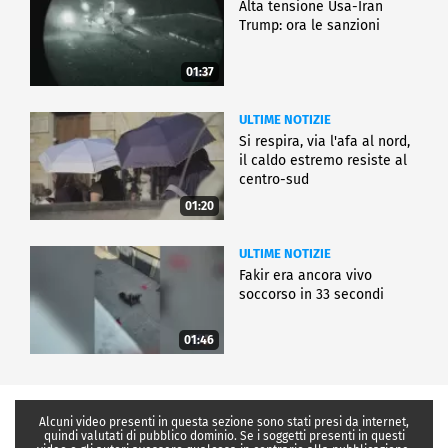
Alta tensione Usa-Iran
Trump: ora le sanzioni
01:37
ULTIME NOTIZIE
Si respira, via l'afa al nord,
il caldo estremo resiste al
centro-sud
01:20
ULTIME NOTIZIE
Fakir era ancora vivo
soccorso in 33 secondi
01:46
Alcuni video presenti in questa sezione sono stati presi da internet,
quindi valutati di pubblico dominio. Se i soggetti presenti in questi