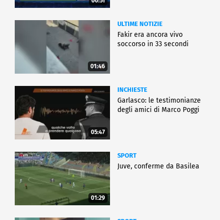
00:51
ULTIME NOTIZIE
Fakir era ancora vivo
soccorso in 33 secondi
01:46
INCHIESTE
Garlasco: le testimonianze
degli amici di Marco Poggi
05:47
SPORT
Juve, conferme da Basilea
01:29