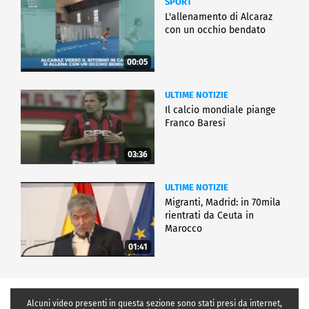
SPORT
L'allenamento di Alcaraz
con un occhio bendato
00:05
ULTIME NOTIZIE
Il calcio mondiale piange
Franco Baresi
03:36
ULTIME NOTIZIE
Migranti, Madrid: in 70mila
rientrati da Ceuta in
Marocco
01:41
Alcuni video presenti in questa sezione sono stati presi da internet,