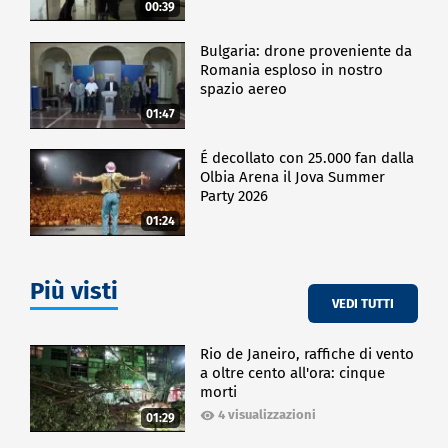
00:39
Bulgaria: drone proveniente da
Romania esploso in nostro
spazio aereo
01:47
É decollato con 25.000 fan dalla
Olbia Arena il Jova Summer
Party 2026
01:24
Più visti
VEDI TUTTI
Rio de Janeiro, raffiche di vento
a oltre cento all'ora: cinque
morti
4 visualizzazioni
01:29