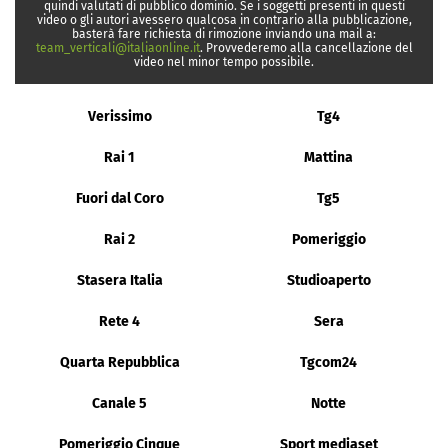
quindi valutati di pubblico dominio. Se i soggetti presenti in questi
video o gli autori avessero qualcosa in contrario alla pubblicazione,
basterà fare richiesta di rimozione inviando una mail a:
team_verticali@italiaonline.it
. Provvederemo alla cancellazione del
video nel minor tempo possibile.
Verissimo
Tg4
Rai 1
Mattina
Fuori dal Coro
Tg5
Rai 2
Pomeriggio
Stasera Italia
Studioaperto
Rete 4
Sera
Quarta Repubblica
Tgcom24
Canale 5
Notte
Pomeriggio Cinque
Sport mediaset