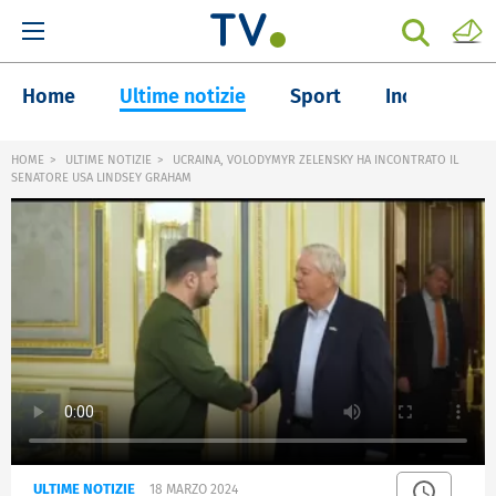
Home
Ultime notizie
Sport
Inchieste
HOME
ULTIME NOTIZIE
UCRAINA, VOLODYMYR ZELENSKY HA INCONTRATO IL
SENATORE USA LINDSEY GRAHAM
ULTIME NOTIZIE
18 MARZO 2024