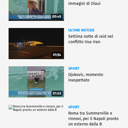
immagini di Olaui
00:48
ULTIME NOTIZIE
Settima notte di raid nel
conflitto Usa-Iran
01:54
SPORT
Djokovic, momento
inaspettato
01:03
SPORT
Roma tra Summerville e
rinnovi, per il Napoli pronto
un esterno dalla B