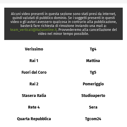
Alcuni video presenti in questa sezione sono stati presi da internet,
quindi valutati di pubblico dominio. Se i soggetti presenti in questi
video o gli autori avessero qualcosa in contrario alla pubblicazione,
basterà fare richiesta di rimozione inviando una mail a:
team_verticali@italiaonline.it
. Provvederemo alla cancellazione del
video nel minor tempo possibile.
Verissimo
Tg4
Rai 1
Mattina
Fuori dal Coro
Tg5
Rai 2
Pomeriggio
Stasera Italia
Studioaperto
Rete 4
Sera
Quarta Repubblica
Tgcom24