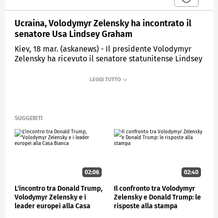
Ucraina, Volodymyr Zelensky ha incontrato il
senatore Usa Lindsey Graham
Kiev, 18 mar. (askanews) - Il presidente Volodymyr
Zelensky ha ricevuto il senatore statunitense Lindsey
Graham in visita nella capitale ucraina, Kiev.
Zelensky ha ribadito che una decisione rapida del
Congresso degli Stati Uniti sugli aiuti militari per
l'Ucraina è "di fondamentale importanza".
Un pacchetto di aiuti di 5 miliardi per l'Ucraina è
SUGGERITI
stato bloccato alla Camera dei Rappresentanti a
guida repubblicana e lo Speaker Mike Johnson ha
insistito che i fondi devono essere collegati a più
azioni contro l'immigrazione illegale.
02:06
02:40
ESTERI
L'incontro tra Donald Trump,
Il confronto tra Volodymyr
Volodymyr Zelensky e i
Zelensky e Donald Trump: le
leader europei alla Casa
risposte alla stampa
Bianca