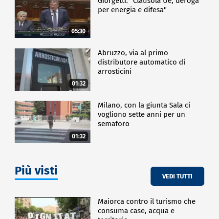
Giorgetti: "Clausola Ue, deroga
per energia e difesa"
05:30
Abruzzo, via al primo
distributore automatico di
arrosticini
01:32
Milano, con la giunta Sala ci
vogliono sette anni per un
semaforo
01:32
Più visti
VEDI TUTTI
Maiorca contro il turismo che
consuma case, acqua e