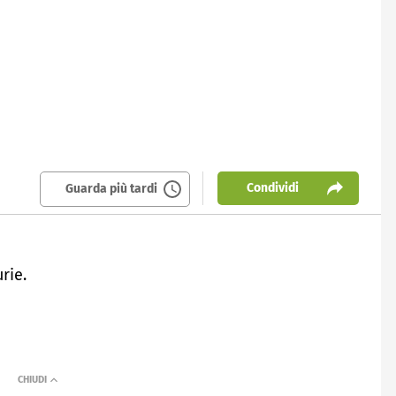
Condividi
Guarda più tardi
rie.