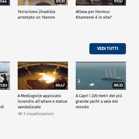
3:44
01:31
01:57
Terrorismo jihadista
Attesa per Hormuz
arrestato un 16enne
Khamenei è in vita?
VEDI TUTTI
1:03
00:47
00:33
A Medjugorje appiccato
A Capri i 220 metri del più
incendio all'altare e statue
grande yacht a vela del
 di
vandalizzate
mondo
3 visualizzazioni