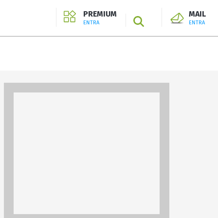
PREMIUM
MAIL
SEARCH
ENTRA
ENTRA
ENTRA