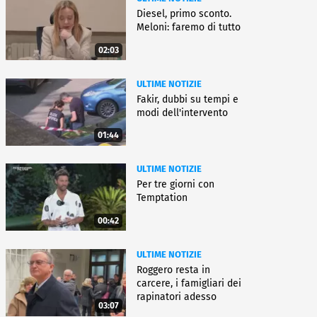
Diesel, primo sconto.
Meloni: faremo di tutto
02:03
ULTIME NOTIZIE
Fakir, dubbi su tempi e
modi dell'intervento
01:44
ULTIME NOTIZIE
Per tre giorni con
Temptation
00:42
ULTIME NOTIZIE
Roggero resta in
carcere, i famigliari dei
rapinatori adesso
03:07
battono cassa