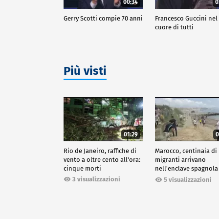
00:34
0
Gerry Scotti compie 70 anni
Francesco Guccini nel
cuore di tutti
Più visti
01:29
0
Rio de Janeiro, raffiche di
Marocco, centinaia di
vento a oltre cento all'ora:
migranti arrivano
cinque morti
nell'enclave spagnola
Ceuta
3 visualizzazioni
5 visualizzazioni