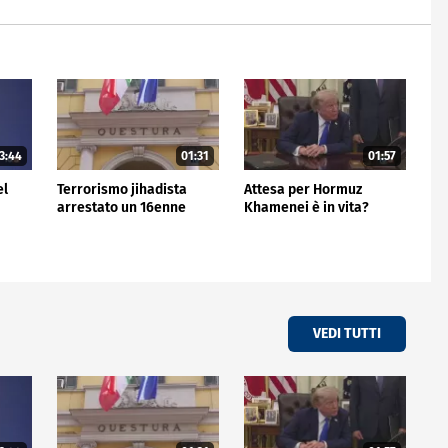
3:44
01:31
01:57
el
Terrorismo jihadista
Attesa per Hormuz
arrestato un 16enne
Khamenei è in vita?
VEDI TUTTI