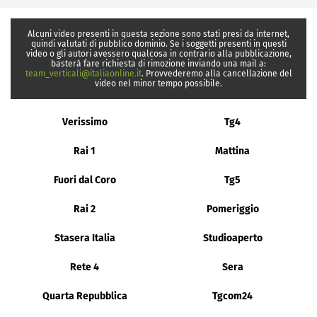
Alcuni video presenti in questa sezione sono stati presi da internet,
quindi valutati di pubblico dominio. Se i soggetti presenti in questi
video o gli autori avessero qualcosa in contrario alla pubblicazione,
basterà fare richiesta di rimozione inviando una mail a:
team_verticali@italiaonline.it
. Provvederemo alla cancellazione del
video nel minor tempo possibile.
Verissimo
Tg4
Rai 1
Mattina
Fuori dal Coro
Tg5
Rai 2
Pomeriggio
Stasera Italia
Studioaperto
Rete 4
Sera
Quarta Repubblica
Tgcom24