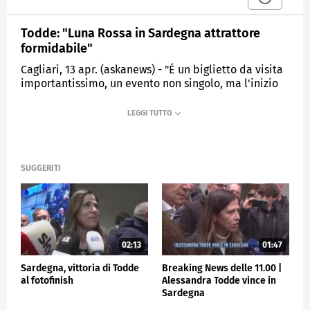
Todde: "Luna Rossa in Sardegna attrattore
formidabile"
Cagliari, 13 apr. (askanews) - "É un biglietto da visita
importantissimo, un evento non singolo, ma l'inizio
di una nuova programmazione. Credo che dobbiamo
investire non solo sulla presenza del team di Luna
Rossa in Sardegna, ma sul mondo velico in generale.
É un attrattore formidabile, non solo per i nostri
ragazzi, ma per tutto l'indotto che può creare. Credo
che lavorando bene con tutti gli stakeholders saremo
SUGGERITI
in grado di portare dei risultati diversi dal passato":
così Alessandra Todde, governatrice della Sardegna,
a margine del varo di Luna Rossa a Cagliari.
CRONACA
02:13
01:47
Sardegna, vittoria di Todde
Breaking News delle 11.00 |
al fotofinish
Alessandra Todde vince in
Sardegna