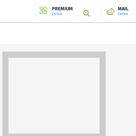
PREMIUM
MAIL
SEARCH
ENTRA
ENTRA
ENTRA