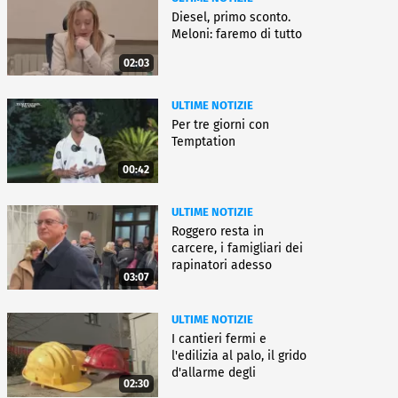
Diesel, primo sconto.
Meloni: faremo di tutto
02:03
ULTIME NOTIZIE
Per tre giorni con
Temptation
00:42
ULTIME NOTIZIE
Roggero resta in
carcere, i famigliari dei
rapinatori adesso
03:07
battono cassa
ULTIME NOTIZIE
I cantieri fermi e
l'edilizia al palo, il grido
d'allarme degli
02:30
architetti