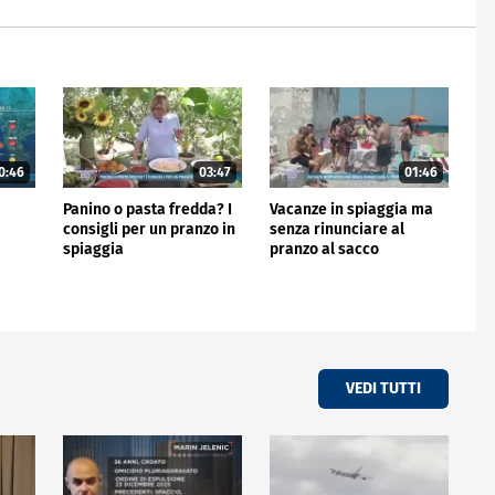
0:46
03:47
01:46
Panino o pasta fredda? I
Vacanze in spiaggia ma
consigli per un pranzo in
senza rinunciare al
spiaggia
pranzo al sacco
VEDI TUTTI