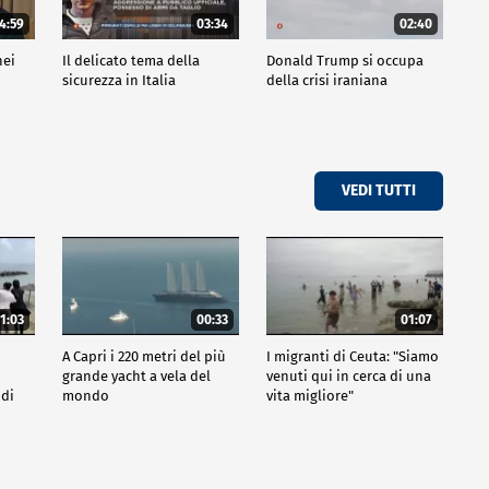
4:59
03:34
02:40
nei
Il delicato tema della
Donald Trump si occupa
sicurezza in Italia
della crisi iraniana
VEDI TUTTI
1:03
00:33
01:07
A Capri i 220 metri del più
I migranti di Ceuta: "Siamo
grande yacht a vela del
venuti qui in cerca di una
 di
mondo
vita migliore"