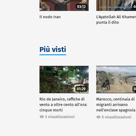
03:12
0
Il nodo Iran
L'Ayatollah Ali Khame
punta il dito
Più visti
01:29
0
Rio de Janeiro, raffiche di
Marocco, centinaia di
vento a oltre cento all'ora:
migranti arrivano
cinque morti
nell'enclave spagnola
Ceuta
3 visualizzazioni
5 visualizzazioni