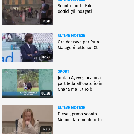
Scontri morte Fakir,
dodici gli indagati
01:20
ULTIME NOTIZIE
Ore decisive per Pirlo
Malagò riflette sul Ct
02:22
SPORT
Jordan Ayew gioca una
partitella all'oratorio in
Ghana ma il tiro è
00:38
horror
ULTIME NOTIZIE
Diesel, primo sconto.
Meloni: faremo di tutto
02:03