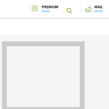
PREMIUM
MAIL
SEARCH
ENTRA
ENTRA
ENTRA