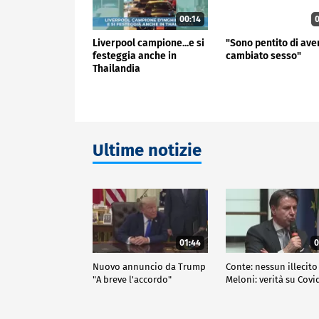
00:14
0
Liverpool campione...e si
"Sono pentito di ave
festeggia anche in
cambiato sesso"
Thailandia
Ultime notizie
01:44
0
Nuovo annuncio da Trump
Conte: nessun illecito
"A breve l'accordo"
Meloni: verità su Covi