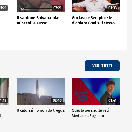
5:21
07:21
01:33
r
Il santone Shivananda:
Garlasco: Sempio e le
miracoli e sesso
dichiarazioni sul sesso
VEDI TUTTI
1:19
02:48
01:41
Il caldissimo non dà tregua
Questa sera sulle reti
d
Mediaset, 7 agosto