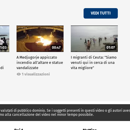
VEDI TUTTI
1:03
00:47
01:07
A Medjugorje appiccato
I migranti di Ceuta: "Siamo
incendio all'altare e statue
venuti qui in cerca di una
 di
vandalizzate
vita migliore"
1 visualizzazioni
 valutati di pubblico dominio. Se i soggetti presenti in questi video o gli autori av
mo alla cancellazione del video nel minor tempo possibile.