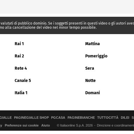
 valutati di pubblico dominio. Se i soggetti presenti in questi video o gli autori av
mo alla cancellazione del video nel minor tempo possibile.
Rai 1
Mattina
Rai 2
Pomeriggio
Rete 4
Sera
Canale 5
Notte
Italia 1
Domani
GIALLE
PAGINEGIALLE SHOP
PGCASA
PAGINEBIANCHE
TUTTOCITTÀ
DILEI
S
© Italiaonline S.p.A. 2026
Direzione e coordinamento 
cy
Preferenze sui cookie
Aiuto