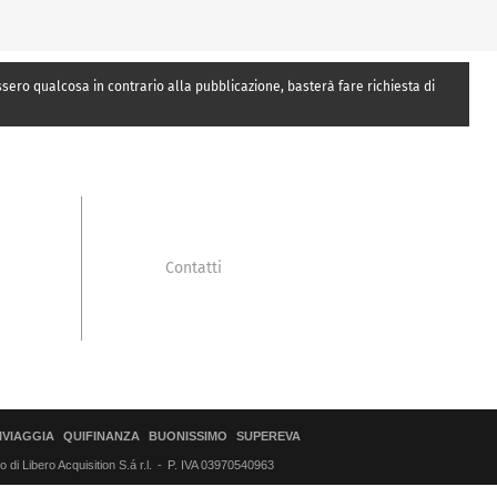
essero qualcosa in contrario alla pubblicazione, basterà fare richiesta di
Contatti
IVIAGGIA
QUIFINANZA
BUONISSIMO
SUPEREVA
di Libero Acquisition S.á r.l.
P. IVA 03970540963