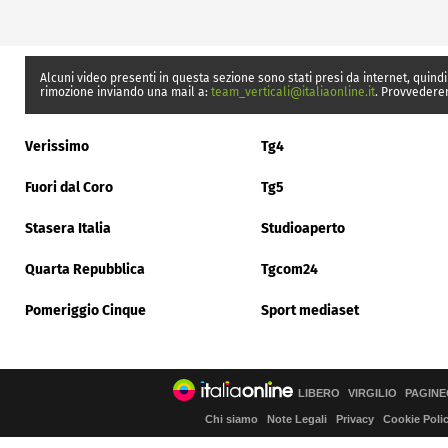
Alcuni video presenti in questa sezione sono stati presi da internet, quindi
rimozione inviando una mail a:
team_verticali@italiaonline.it
. Provvedere
Verissimo
Tg4
Fuori dal Coro
Tg5
Stasera Italia
Studioaperto
Quarta Repubblica
Tgcom24
Pomeriggio Cinque
Sport mediaset
LIBERO
VIRGILIO
PAGINE
Chi siamo
Note Legali
Privacy
Cookie Poli