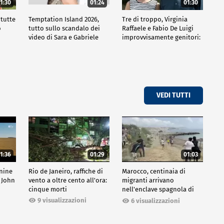
1:30
01:24
01:30
 tutte
Temptation Island 2026,
Tre di troppo, Virginia
o
tutto sullo scandalo dei
Raffaele e Fabio De Luigi
video di Sara e Gabriele
improvvisamente genitori:
tutte le curiosità sulla
commedia
VEDI TUTTI
1:36
01:29
01:03
inine
Rio de Janeiro, raffiche di
Marocco, centinaia di
 John
vento a oltre cento all'ora:
migranti arrivano
cinque morti
nell'enclave spagnola di
Ceuta
9 visualizzazioni
6 visualizzazioni