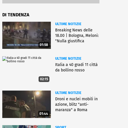
DI TENDENZA
ULTIME NOTIZIE
Breaking News delle
18.00 | Bologna, Meloni:
"Nulla giustifica
01:58
violenza"
ULTIME NOTIZIE
Italia a 40 gradi 11 città
da bollino rosso
02:15
ULTIME NOTIZIE
Droni e nuclei mobili in
azione, blitz "anti-
maranza" a Roma
01:44
SPORT