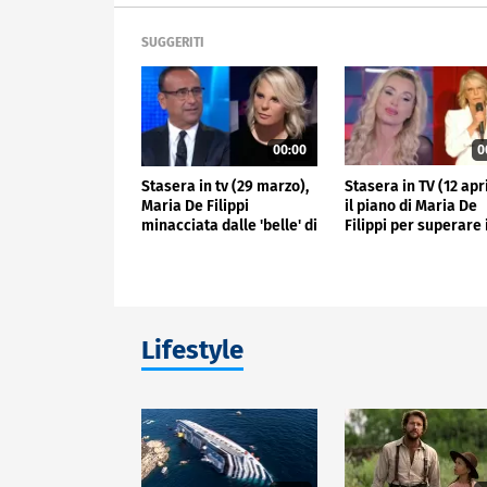
SUGGERITI
00:00
0
Stasera in tv (29 marzo),
Stasera in TV (12 apri
Maria De Filippi
il piano di Maria De
minacciata dalle 'belle' di
Filippi per superare 
Carlo Conti
corsa le dive di Carl
Conti
Lifestyle