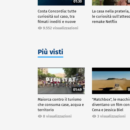
01:30
0
Costa Concordia: tutte
La casa nella prateria,
curiosità sul caso, tra
le curiosità sull'attes
filmati inediti e nuove
remake Netflix
ricostruzioni
9.552 visualizzazioni
Più visti
01:49
0
Maiorca contro il turismo
"Matchbox", le macch
che consuma case, acqua e
diventano un film con
territorio
Cena e Jessica Biel
8 visualizzazioni
3 visualizzazioni