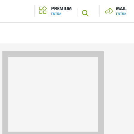
PREMIUM
MAIL
SEARCH
ENTRA
ENTRA
ENTRA