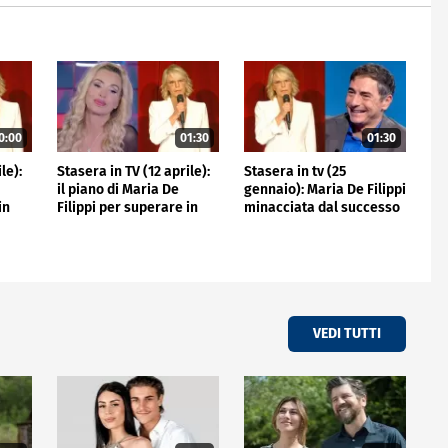
0:00
01:30
01:30
le):
Stasera in TV (12 aprile):
Stasera in tv (25
il piano di Maria De
gennaio): Maria De Filippi
in
Filippi per superare in
minacciata dal successo
o
corsa le dive di Carlo
di Marco Liorni, ecco
Conti
perché
VEDI TUTTI