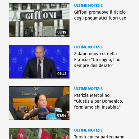
ULTIME NOTIZIE
Giffoni promuove il riciclo
degli pneumatici fuori uso
03:19
ULTIME NOTIZIE
Zidane nuovo ct della
Francia: "Un sogno, l'ho
sempre desiderato"
01:42
ULTIME NOTIZIE
Patrizia Mercolino:
"Giustizia per Domenico,
fermiamo chi insabbia"
01:04
ULTIME NOTIZIE
Turisti cinesi partecipano