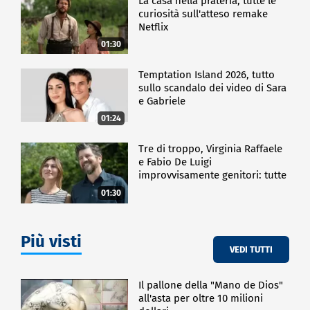
La casa nella prateria, tutte le
curiosità sull'atteso remake
Netflix
01:30
Temptation Island 2026, tutto
sullo scandalo dei video di Sara
e Gabriele
01:24
Tre di troppo, Virginia Raffaele
e Fabio De Luigi
improvvisamente genitori: tutte
le curiosità sulla commedia
01:30
Più visti
VEDI TUTTI
Il pallone della "Mano de Dios"
all'asta per oltre 10 milioni