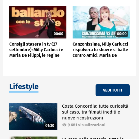
00:00
00:00
Consigli stasera in tv (27
Canzonissima, Milly Carlucci
settembre): Milly Carlucci e
rispolvera lo show e si batte
Maria De Filippi, le regine
contro Amici: Maria De
del sabato sera.
Filippi preoccupat
Lifestyle
VEDI TUTTI
Costa Concordia: tutte curiosità
sul caso, tra filmati inediti e
nuove ricostruzioni
9.681 visualizzazioni
01:30