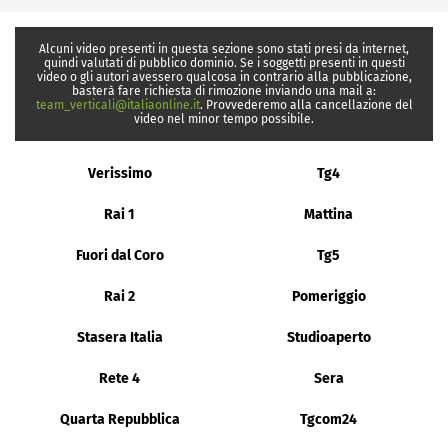
Alcuni video presenti in questa sezione sono stati presi da internet,
quindi valutati di pubblico dominio. Se i soggetti presenti in questi
video o gli autori avessero qualcosa in contrario alla pubblicazione,
basterà fare richiesta di rimozione inviando una mail a:
team_verticali@italiaonline.it
. Provvederemo alla cancellazione del
video nel minor tempo possibile.
Verissimo
Tg4
Rai 1
Mattina
Fuori dal Coro
Tg5
Rai 2
Pomeriggio
Stasera Italia
Studioaperto
Rete 4
Sera
Quarta Repubblica
Tgcom24