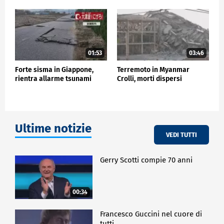
settimana di lutto nazionale. Le bandiere nazionali
sventoleranno a mezz'asta fino al 6 aprile.
ESTERI
01:53
03:46
Forte sisma in Giappone,
Terremoto in Myanmar
rientra allarme tsunami
Crolli, morti dispersi
Ultime notizie
VEDI TUTTI
Gerry Scotti compie 70 anni
00:34
Francesco Guccini nel cuore di
tutti