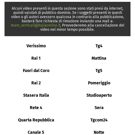
Alcuni video presenti in questa sezione sono stati presi da internet,
quindi valutati di pubblico dominio. Se i soggetti presenti in questi
video o gli autori avessero qualcosa in contrario alla pubblicazione,
basterà fare richiesta di rimozione inviando una mail a:
team_verticali@italiaonline.it
. Provvederemo alla cancellazione del
video nel minor tempo possibile.
Verissimo
Tg4
Rai 1
Mattina
Fuori dal Coro
Tg5
Rai 2
Pomeriggio
Stasera Italia
Studioaperto
Rete 4
Sera
Quarta Repubblica
Tgcom24
Canale 5
Notte