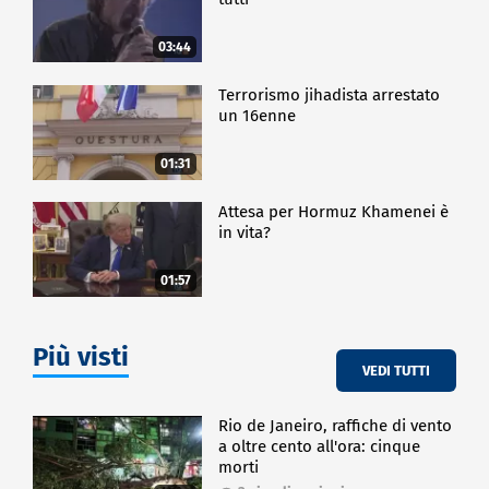
03:44
Terrorismo jihadista arrestato
un 16enne
01:31
Attesa per Hormuz Khamenei è
in vita?
01:57
Più visti
VEDI TUTTI
Rio de Janeiro, raffiche di vento
a oltre cento all'ora: cinque
morti