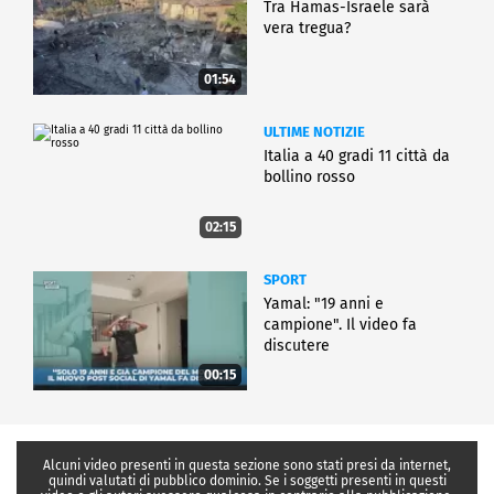
Tra Hamas-Israele sarà
vera tregua?
01:54
ULTIME NOTIZIE
Italia a 40 gradi 11 città da
bollino rosso
02:15
SPORT
Yamal: "19 anni e
campione". Il video fa
discutere
00:15
Alcuni video presenti in questa sezione sono stati presi da internet,
quindi valutati di pubblico dominio. Se i soggetti presenti in questi