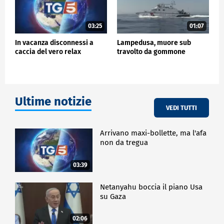
03:25
01:07
In vacanza disconnessi a
Lampedusa, muore sub
caccia del vero relax
travolto da gommone
Ultime notizie
VEDI TUTTI
Arrivano maxi-bollette, ma l'afa
non da tregua
03:39
Netanyahu boccia il piano Usa
su Gaza
02:06