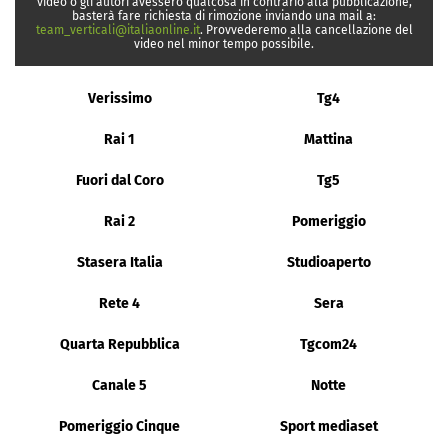
video o gli autori avessero qualcosa in contrario alla pubblicazione,
basterà fare richiesta di rimozione inviando una mail a:
team_verticali@italiaonline.it
. Provvederemo alla cancellazione del
video nel minor tempo possibile.
Verissimo
Tg4
Rai 1
Mattina
Fuori dal Coro
Tg5
Rai 2
Pomeriggio
Stasera Italia
Studioaperto
Rete 4
Sera
Quarta Repubblica
Tgcom24
Canale 5
Notte
Pomeriggio Cinque
Sport mediaset