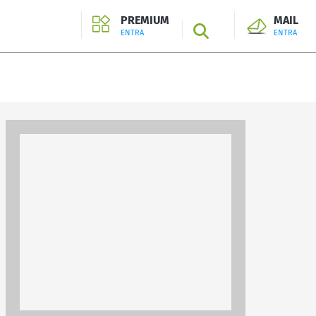
PREMIUM
MAIL
SEARCH
ENTRA
ENTRA
ENTRA