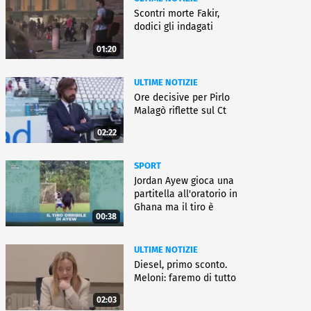
Scontri morte Fakir,
dodici gli indagati
01:20
ULTIME NOTIZIE
Ore decisive per Pirlo
Malagò riflette sul Ct
02:22
SPORT
Jordan Ayew gioca una
partitella all'oratorio in
Ghana ma il tiro è
00:38
horror
ULTIME NOTIZIE
Diesel, primo sconto.
Meloni: faremo di tutto
02:03