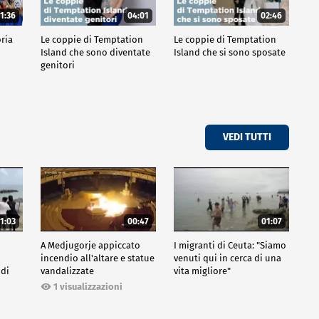
1:36
04:01
02:46
oria
Le coppie di Temptation
Le coppie di Temptation
Island che sono diventate
Island che si sono sposate
genitori
VEDI TUTTI
1:03
00:47
01:07
A Medjugorje appiccato
I migranti di Ceuta: "Siamo
incendio all'altare e statue
venuti qui in cerca di una
 di
vandalizzate
vita migliore"
1 visualizzazioni