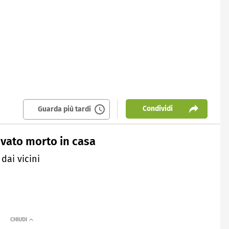
Condividi
Guarda più tardi
ovato morto in casa
dai vicini