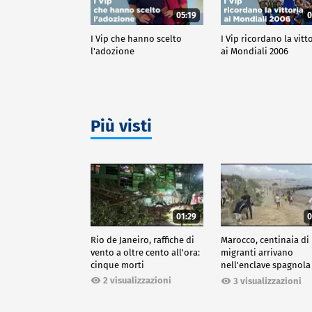
05:19
0
I Vip che hanno scelto
I Vip ricordano la vitt
l'adozione
ai Mondiali 2006
Più visti
01:29
0
Rio de Janeiro, raffiche di
Marocco, centinaia di
vento a oltre cento all'ora:
migranti arrivano
cinque morti
nell'enclave spagnola
Ceuta
2 visualizzazioni
3 visualizzazioni