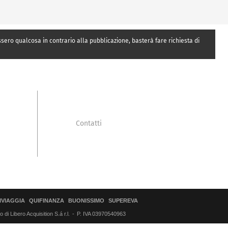
essero qualcosa in contrario alla pubblicazione, basterà fare richiesta di
Contatti
IVIAGGIA
QUIFINANZA
BUONISSIMO
SUPEREVA
di Libero Acquisition S.á r.l.
P. IVA 03970540963