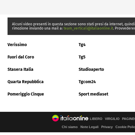
Alcuni video presenti in questa sezione sono stati presi da internet, quindi
rimozione inviando una mail a:
team_verticali@italiaonline.it
. Provvedere
Verissimo
Tg4
Fuori dal Coro
Tg5
Stasera Italia
Studioaperto
Quarta Repubblica
Tgcom24
Pomeriggio Cinque
Sport mediaset
LIBERO
VIRGILIO
PAGINE
Chi siamo
Note Legali
Privacy
Cookie Poli