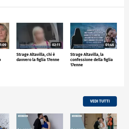
1:09
02:11
01:46
Strage Altavilla, chi è
Strage Altavilla, la
o
davvero la figlia 17enne
confessione della figlia
17enne
VEDI TUTTI