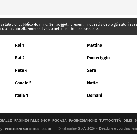
 valutati di pubblico dominio. Se i soggetti presenti in questi video o gli autori av
mo alla cancellazione del video nel minor tempo possibile.
Rai 1
Mattina
Rai 2
Pomeriggio
Rete 4
Sera
Canale 5
Notte
Italia 1
Domani
GIALLE
PAGINEGIALLE SHOP
PGCASA
PAGINEBIANCHE
TUTTOCITTÀ
DILEI
S
© Italiaonline S.p.A. 2026
Direzione e coordinamento 
cy
Preferenze sui cookie
Aiuto