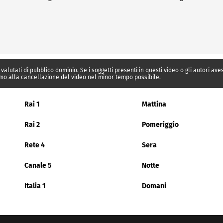
 valutati di pubblico dominio. Se i soggetti presenti in questi video o gli autori av
mo alla cancellazione del video nel minor tempo possibile.
Rai 1
Mattina
Rai 2
Pomeriggio
Rete 4
Sera
Canale 5
Notte
Italia 1
Domani