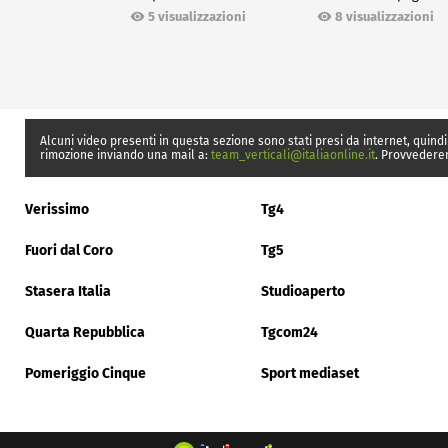
Ceuta
5 visualizzazioni
8 visualizzazioni
Alcuni video presenti in questa sezione sono stati presi da internet, quindi
rimozione inviando una mail a:
team_verticali@italiaonline.it
. Provvedere
Verissimo
Tg4
Fuori dal Coro
Tg5
Stasera Italia
Studioaperto
Quarta Repubblica
Tgcom24
Pomeriggio Cinque
Sport mediaset