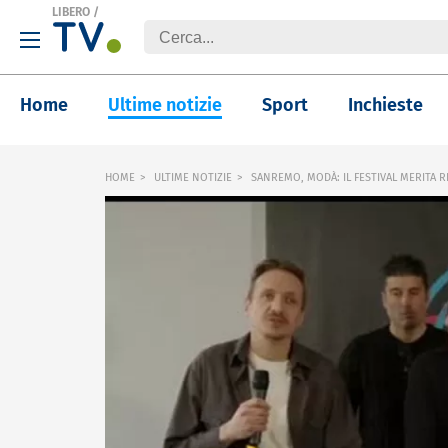
LIBERO
/
Home
Ultime notizie
Sport
Inchieste
HOME
ULTIME NOTIZIE
SANREMO, MODÀ: IL FESTIVAL MERITA 