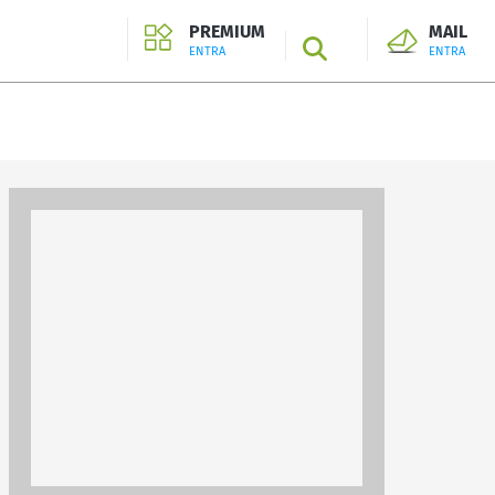
PREMIUM
MAIL
SEARCH
ENTRA
ENTRA
ENTRA