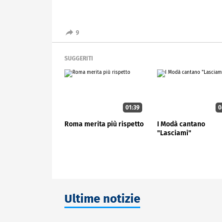
9
SUGGERITI
01:39
0
Roma merita più rispetto
I Modà cantano
"Lasciami"
Ultime notizie