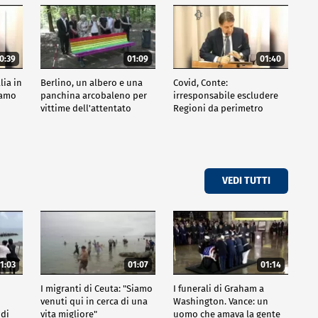
0:39
01:09
01:40
lia in
Berlino, un albero e una
Covid, Conte:
siamo
panchina arcobaleno per
irresponsabile escludere
vittime dell'attentato
Regioni da perimetro
indagine
VEDI TUTTI
1:03
01:07
01:14
I migranti di Ceuta: "Siamo
I funerali di Graham a
venuti qui in cerca di una
Washington. Vance: un
 di
vita migliore"
uomo che amava la gente