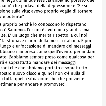
ché negli ultimi due festival abbiamo portato due
iami" che parlava della depressione e "Se si
ione sulla vita; avevo proprio voglia di tornare
re potente".
 e proprio perchè lo conoscono lo rispettano
 è Sanremo. Per noi è avuto una grandissima
te. E' un luogo che merita rispetto, a cui noi
la stronave madre della musica italiana. E poi
uogo e un'occasione di mandare dei messaggi
abbiamo mai preso come quell'evento per andare
state. L'abbiamo sempre preso come qualcosa per
erli e soprattutto mandare dei messaggi
nzoni che che abbiamo portato e soprattutto
nostro nuovo disco e quindi non c'è nulla di
di tutta quella situazione che che poi viene
ettimana per andare a promoverci.