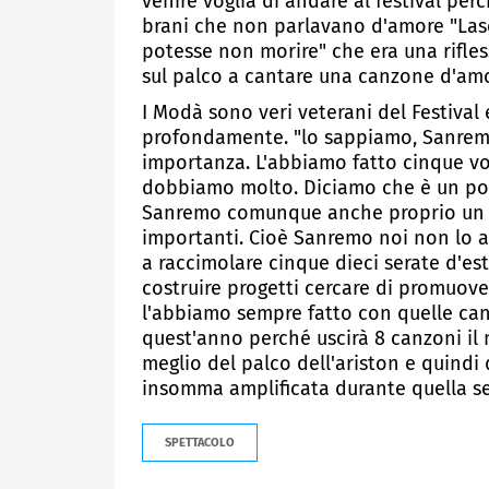
venire voglia di andare al festival per
brani che non parlavano d'amore "Lasc
potesse non morire" che era una rifless
sul palco a cantare una canzone d'amo
I Modà sono veri veterani del Festival
profondamente. "lo sappiamo, Sanremo
importanza. L'abbiamo fatto cinque vol
dobbiamo molto. Diciamo che è un po' 
Sanremo comunque anche proprio un l
importanti. Cioè Sanremo noi non lo 
a raccimolare cinque dieci serate d'e
costruire progetti cercare di promuov
l'abbiamo sempre fatto con quelle ca
quest'anno perché uscirà 8 canzoni il 
meglio del palco dell'ariston e quindi 
insomma amplificata durante quella s
SPETTACOLO