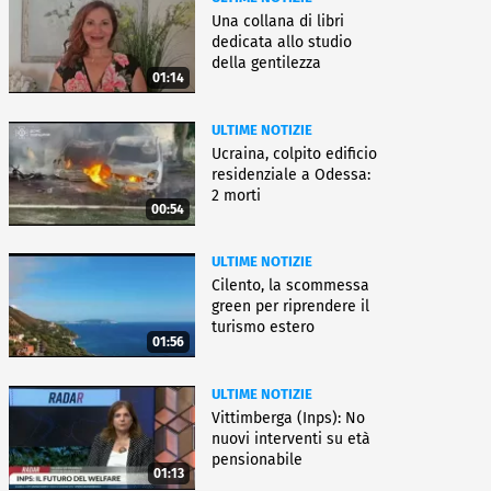
Una collana di libri
dedicata allo studio
della gentilezza
01:14
ULTIME NOTIZIE
Ucraina, colpito edificio
residenziale a Odessa:
2 morti
00:54
ULTIME NOTIZIE
Cilento, la scommessa
green per riprendere il
turismo estero
01:56
ULTIME NOTIZIE
Vittimberga (Inps): No
nuovi interventi su età
pensionabile
01:13