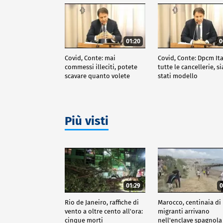
01:20
0
Covid, Conte: mai
Covid, Conte: Dpcm Ita
commessi illeciti, potete
tutte le cancellerie, 
scavare quanto volete
stati modello
Più visti
01:29
0
Rio de Janeiro, raffiche di
Marocco, centinaia di
vento a oltre cento all'ora:
migranti arrivano
cinque morti
nell'enclave spagnola