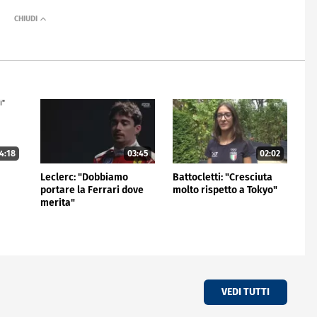
4:18
03:45
02:02
Leclerc: "Dobbiamo
Battocletti: "Cresciuta
portare la Ferrari dove
molto rispetto a Tokyo"
merita"
VEDI TUTTI