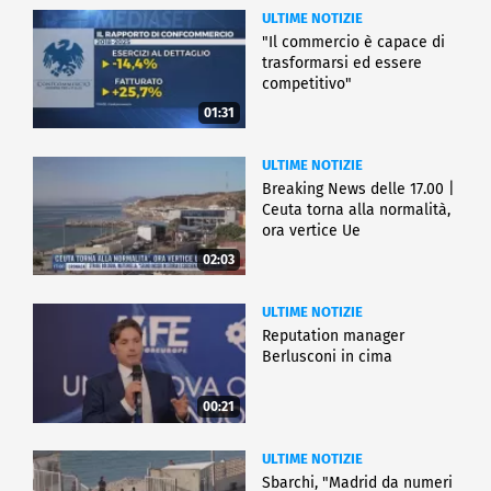
ULTIME NOTIZIE
"Il commercio è capace di
trasformarsi ed essere
competitivo"
01:31
ULTIME NOTIZIE
Breaking News delle 17.00 |
Ceuta torna alla normalità,
ora vertice Ue
02:03
ULTIME NOTIZIE
Reputation manager
Berlusconi in cima
00:21
ULTIME NOTIZIE
Sbarchi, "Madrid da numeri