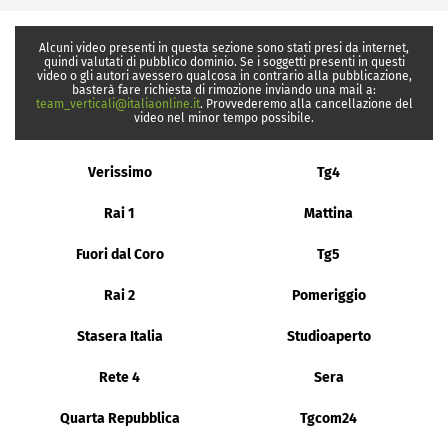
Alcuni video presenti in questa sezione sono stati presi da internet,
quindi valutati di pubblico dominio. Se i soggetti presenti in questi
video o gli autori avessero qualcosa in contrario alla pubblicazione,
basterà fare richiesta di rimozione inviando una mail a:
team_verticali@italiaonline.it
. Provvederemo alla cancellazione del
video nel minor tempo possibile.
Verissimo
Tg4
Rai 1
Mattina
Fuori dal Coro
Tg5
Rai 2
Pomeriggio
Stasera Italia
Studioaperto
Rete 4
Sera
Quarta Repubblica
Tgcom24