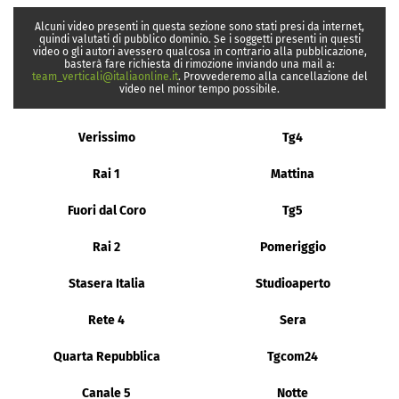
Alcuni video presenti in questa sezione sono stati presi da internet,
quindi valutati di pubblico dominio. Se i soggetti presenti in questi
video o gli autori avessero qualcosa in contrario alla pubblicazione,
basterà fare richiesta di rimozione inviando una mail a:
team_verticali@italiaonline.it
. Provvederemo alla cancellazione del
video nel minor tempo possibile.
Verissimo
Tg4
Rai 1
Mattina
Fuori dal Coro
Tg5
Rai 2
Pomeriggio
Stasera Italia
Studioaperto
Rete 4
Sera
Quarta Repubblica
Tgcom24
Canale 5
Notte