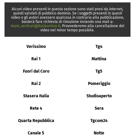
Alcuni video presenti in questa sezione sono stati presi da internet,
quindi valutati di pubblico dominio. Se i soggetti presenti in questi
video o gli autori avessero qualcosa in contrario alla pubblicazione,
basterà fare richiesta di rimozione inviando una mail a:
team_verticali@italiaonline.it
. Provvederemo alla cancellazione del
video nel minor tempo possibile.
Verissimo
Tg4
Rai 1
Mattina
Fuori dal Coro
Tg5
Rai 2
Pomeriggio
Stasera Italia
Studioaperto
Rete 4
Sera
Quarta Repubblica
Tgcom24
Canale 5
Notte