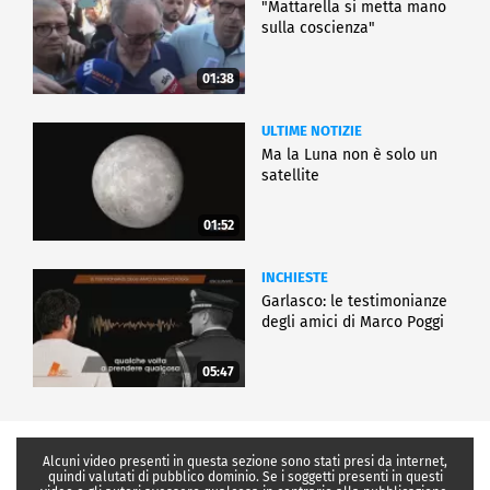
"Mattarella si metta mano
sulla coscienza"
01:38
ULTIME NOTIZIE
Ma la Luna non è solo un
satellite
01:52
INCHIESTE
Garlasco: le testimonianze
degli amici di Marco Poggi
05:47
Alcuni video presenti in questa sezione sono stati presi da internet,
quindi valutati di pubblico dominio. Se i soggetti presenti in questi