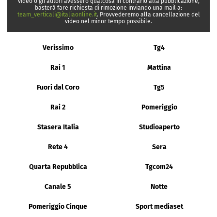
video o gli autori avessero qualcosa in contrario alla pubblicazione,
basterà fare richiesta di rimozione inviando una mail a:
team_verticali@italiaonline.it
. Provvederemo alla cancellazione del
video nel minor tempo possibile.
Verissimo
Tg4
Rai 1
Mattina
Fuori dal Coro
Tg5
Rai 2
Pomeriggio
Stasera Italia
Studioaperto
Rete 4
Sera
Quarta Repubblica
Tgcom24
Canale 5
Notte
Pomeriggio Cinque
Sport mediaset