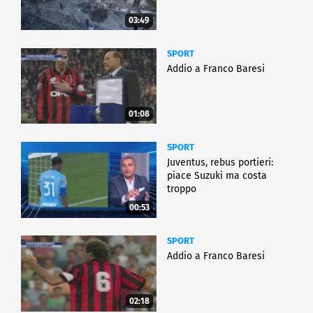
03:49
SPORT
Addio a Franco Baresi
01:08
SPORT
Juventus, rebus portieri:
piace Suzuki ma costa
troppo
00:53
SPORT
Addio a Franco Baresi
02:18