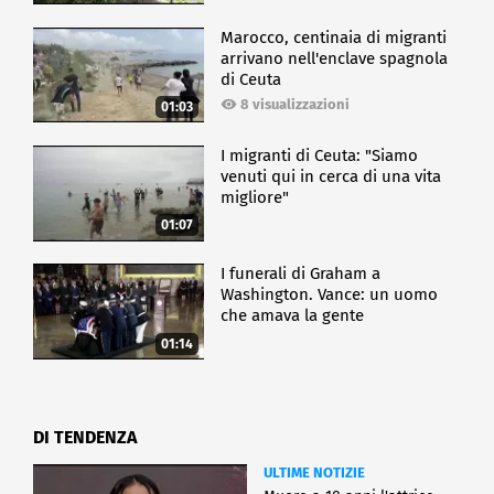
Secondo le previsioni, da qui al 2050, la
rigenerazione urbana raggiungerà un valore
Marocco, centinaia di migranti
complessivo di 660 miliardi di euro, pari a circa un
arrivano nell'enclave spagnola
terzo del PIL italiano. Inoltre, le nuove tecnologie e
di Ceuta
le riqualificazioni attente all'ambiente
8 visualizzazioni
01:03
permetteranno, nelle aree interessate dagli
interventi, una riduzione dei consumi energetici fino
al 30%.
I migranti di Ceuta: "Siamo
venuti qui in cerca di una vita
migliore"
CRONACA
01:07
I funerali di Graham a
Washington. Vance: un uomo
che amava la gente
01:14
DI TENDENZA
ULTIME NOTIZIE