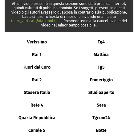
Alcuni video presenti in questa sezione sono stati presi da internet,
quindi valutati di pubblico dominio. Se i soggetti presenti in questi
video o gli autori avessero qualcosa in contrario alla pubblicazione,
basterà fare richiesta di rimozione inviando una mail a:
team_verticali@italiaonline.it
. Provvederemo alla cancellazione del
video nel minor tempo possibile.
Verissimo
Tg4
Rai 1
Mattina
Fuori dal Coro
Tg5
Rai 2
Pomeriggio
Stasera Italia
Studioaperto
Rete 4
Sera
Quarta Repubblica
Tgcom24
Canale 5
Notte