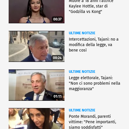
Muore a 18 anni l'attrice
Kaylee Hottle, star di
"Godzilla vs Kong"
00:37
ULTIME NOTIZIE
Intercettazioni, Tajani: no a
modifica della legge, va
bene così
00:24
ULTIME NOTIZIE
Legge elettorale, Tajani:
"Non ci sono problemi nella
maggioranza"
01:11
ULTIME NOTIZIE
Ponte Morandi, parenti
vittime: "Pene importanti,
siamo soddisfatti"