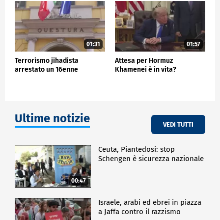
01:31
01:57
Terrorismo jihadista
Attesa per Hormuz
arrestato un 16enne
Khamenei è in vita?
Ultime notizie
VEDI TUTTI
Ceuta, Piantedosi: stop
Schengen è sicurezza nazionale
00:47
Israele, arabi ed ebrei in piazza
a Jaffa contro il razzismo