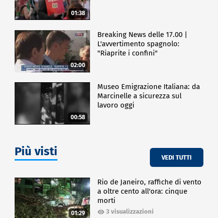
01:38
Breaking News delle 17.00 |
L'avvertimento spagnolo:
"Riaprite i confini"
02:00
Museo Emigrazione Italiana: da
Marcinelle a sicurezza sul
lavoro oggi
00:58
Più visti
VEDI TUTTI
Rio de Janeiro, raffiche di vento
a oltre cento all'ora: cinque
morti
3 visualizzazioni
01:29