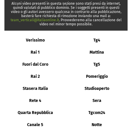
Alcuni video presenti in questa sezione sono stati presi da internet,
quindi valutati di pubblico dominio. Se i soggetti presenti in questi
video o gli autori avessero qualcosa in contrario alla pubblicazione,
basterà fare richiesta di rimozione inviando una mail a:
team_verticali@italiaonline.it
. Provvederemo alla cancellazione del
video nel minor tempo possibile.
Verissimo
Tg4
Rai 1
Mattina
Fuori dal Coro
Tg5
Rai 2
Pomeriggio
Stasera Italia
Studioaperto
Rete 4
Sera
Quarta Repubblica
Tgcom24
Canale 5
Notte