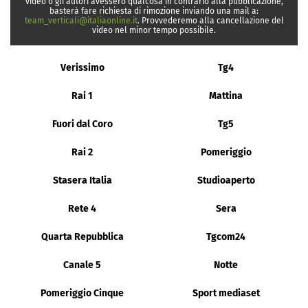
video o gli autori avessero qualcosa in contrario alla pubblicazione,
basterà fare richiesta di rimozione inviando una mail a:
team_verticali@italiaonline.it
. Provvederemo alla cancellazione del
video nel minor tempo possibile.
Verissimo
Tg4
Rai 1
Mattina
Fuori dal Coro
Tg5
Rai 2
Pomeriggio
Stasera Italia
Studioaperto
Rete 4
Sera
Quarta Repubblica
Tgcom24
Canale 5
Notte
Pomeriggio Cinque
Sport mediaset