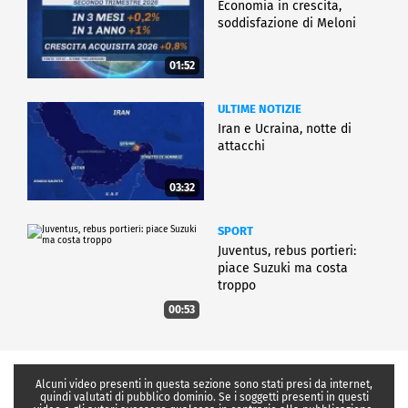
Economia in crescita,
soddisfazione di Meloni
01:52
ULTIME NOTIZIE
Iran e Ucraina, notte di
attacchi
03:32
SPORT
Juventus, rebus portieri:
piace Suzuki ma costa
troppo
00:53
Alcuni video presenti in questa sezione sono stati presi da internet,
quindi valutati di pubblico dominio. Se i soggetti presenti in questi