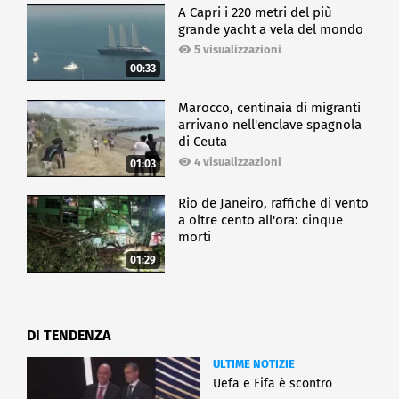
A Capri i 220 metri del più
grande yacht a vela del mondo
5 visualizzazioni
00:33
Marocco, centinaia di migranti
arrivano nell'enclave spagnola
di Ceuta
4 visualizzazioni
01:03
Rio de Janeiro, raffiche di vento
a oltre cento all'ora: cinque
morti
01:29
DI TENDENZA
ULTIME NOTIZIE
Uefa e Fifa è scontro