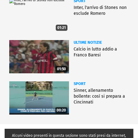
SPORT
Inter, l'arrivo di Stones non
esclude Romero
01:21
ULTIME NOTIZIE
Calcio in lutto addio a
Franco Baresi
01:50
SPORT
Sinner, allenamento
bollente: così si prepara a
Cincinnati
00:20
Alcuni video presenti in questa sezione sono stati presi da internet,