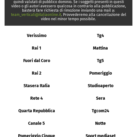
quindi valutati di pubblico dominio. Se i soggetti presenti in questi
video o gli autori avessero qualcosa in contrario alla pubblicazione,
basterà fare richiesta di rimozione inviando una mail a:
team_verticali@italiaonline.it
. Provvederemo alla cancellazione del
video nel minor tempo possibile.
Verissimo
Tg4
Rai 1
Mattina
Fuori dal Coro
Tg5
Rai 2
Pomeriggio
Stasera Italia
Studioaperto
Rete 4
Sera
Quarta Repubblica
Tgcom24
Canale 5
Notte
Pomeriggio Cinque
Sport mediaset