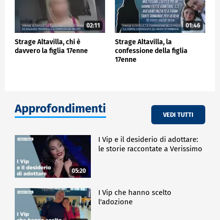
02:11
01:46
Strage Altavilla, chi è
Strage Altavilla, la
davvero la figlia 17enne
confessione della figlia
17enne
Approfondimenti
VEDI TUTTI
I Vip e il desiderio di adottare:
le storie raccontate a Verissimo
05:20
I Vip che hanno scelto
l'adozione