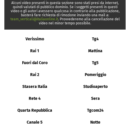
Alcuni video presenti in questa sezione sono stati presi da internet,
quindi valutati di pubblico dominio. Se i soggetti presenti in questi
video o gli autori avessero qualcosa in contrario alla pubblicazione,
basterà fare richiesta di rimozione inviando una mail a:
team_verticali@italiaonline.it
. Provvederemo alla cancellazione del
video nel minor tempo possibile.
Verissimo
Tg4
Rai 1
Mattina
Fuori dal Coro
Tg5
Rai 2
Pomeriggio
Stasera Italia
Studioaperto
Rete 4
Sera
Quarta Repubblica
Tgcom24
Canale 5
Notte