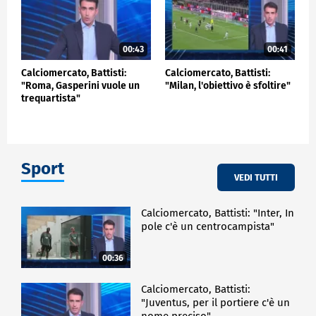
00:43
00:41
Calciomercato, Battisti:
Calciomercato, Battisti:
"Roma, Gasperini vuole un
"Milan, l'obiettivo è sfoltire"
trequartista"
Sport
VEDI TUTTI
Calciomercato, Battisti: "Inter, In
pole c'è un centrocampista"
00:36
Calciomercato, Battisti:
"Juventus, per il portiere c'è un
nome preciso"