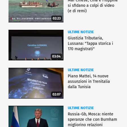
Mar Cinese, Cina e Filippine
si sfidano a colpi di video
(e di remi)
02:23
ULTIME NOTIZIE
Giustizia Tributaria,
Lussana: "Tappa storica i
170 magistrati"
03:04
ULTIME NOTIZIE
Piano Mattei, 14 nuove
assunzioni in Trenitalia
dalla Tunisia
02:07
ULTIME NOTIZIE
Russia-Gb, Mosca: niente
speranze che con Burnham
migliorino relazioni