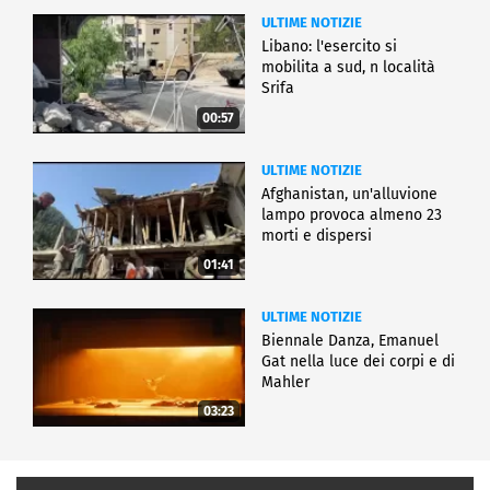
ULTIME NOTIZIE
Libano: l'esercito si
mobilita a sud, n località
Srifa
00:57
ULTIME NOTIZIE
Afghanistan, un'alluvione
lampo provoca almeno 23
morti e dispersi
01:41
ULTIME NOTIZIE
Biennale Danza, Emanuel
Gat nella luce dei corpi e di
Mahler
03:23