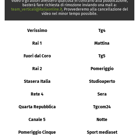
video o gli autori avessero qualcosa in contrario alla pubblicazione,
basterà fare richiesta di rimozione inviando una mail a:
team_verticali@italiaonline.it
. Provvederemo alla cancellazione del
video nel minor tempo possibile.
Verissimo
Tg4
Rai 1
Mattina
Fuori dal Coro
Tg5
Rai 2
Pomeriggio
Stasera Italia
Studioaperto
Rete 4
Sera
Quarta Repubblica
Tgcom24
Canale 5
Notte
Pomeriggio Cinque
Sport mediaset