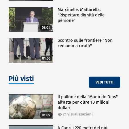
Marcinelle, Mattarella:
"Rispettare dignità delle
persone"
03:04
Scontro sulle frontiere "Non
cediamo a ricatti"
01:50
Più visti
VEDI TUTTI
Il pallone della "Mano de Dios"
all'asta per oltre 10 milioni
dollari
21 visualizzazioni
01:09
A Capri i 220 metri del più