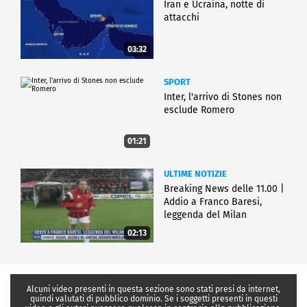
Iran e Ucraina, notte di
attacchi
03:32
SPORT
Inter, l'arrivo di Stones non
esclude Romero
01:21
ULTIME NOTIZIE
Breaking News delle 11.00 |
Addio a Franco Baresi,
leggenda del Milan
02:13
Alcuni video presenti in questa sezione sono stati presi da internet,
quindi valutati di pubblico dominio. Se i soggetti presenti in questi