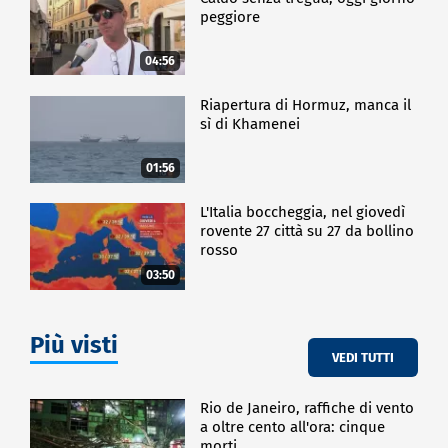
peggiore
04:56
Riapertura di Hormuz, manca il
sì di Khamenei
01:56
L'Italia boccheggia, nel giovedì
rovente 27 città su 27 da bollino
rosso
03:50
Più visti
VEDI TUTTI
Rio de Janeiro, raffiche di vento
a oltre cento all'ora: cinque
morti