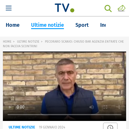
Home
Ultime notizie
Sport
Inchieste
HOME
ULTIME NOTIZIE
PECORARO SCANIO: CHIUSO BAR AGENZIA ENTRATE CHE
NON FACEVA SCONTRINI
ULTIME NOTIZIE
19 GENNAIO 2024