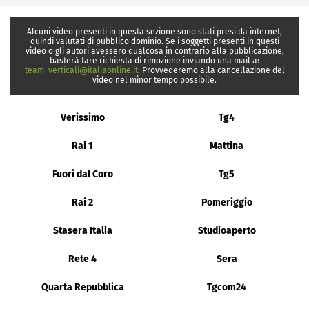
Alcuni video presenti in questa sezione sono stati presi da internet,
quindi valutati di pubblico dominio. Se i soggetti presenti in questi
video o gli autori avessero qualcosa in contrario alla pubblicazione,
basterà fare richiesta di rimozione inviando una mail a:
team_verticali@italiaonline.it
. Provvederemo alla cancellazione del
video nel minor tempo possibile.
Verissimo
Tg4
Rai 1
Mattina
Fuori dal Coro
Tg5
Rai 2
Pomeriggio
Stasera Italia
Studioaperto
Rete 4
Sera
Quarta Repubblica
Tgcom24