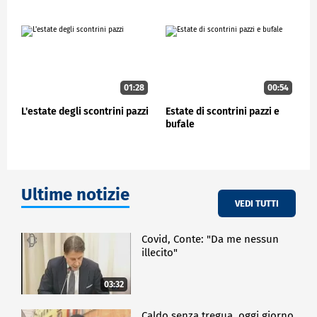
CRONACA
01:28
00:54
L'estate degli scontrini pazzi
Estate di scontrini pazzi e
bufale
Ultime notizie
VEDI TUTTI
Covid, Conte: "Da me nessun
illecito"
03:32
Caldo senza tregua, oggi giorno