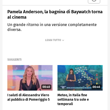
Pamela Anderson, la bagnina di Baywatch torna
al cinema
Un grande ritorno in una versione completamente
diversa.
MEDIASET
POMERIGGIO CINQUE
SUGGERITI
00:40
00:46
I saluti di Alessandra Viero
Meteo, in Italia fine
al pubblico di Pomeriggio 5
settimana tra sole e
temporali