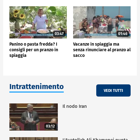
03:47
01:46
Panino o pasta fredda? I
Vacanze in spiaggia ma
consigli per un pranzo in
senza rinunciare al pranzo al
spiaggia
sacco
Intrattenimento
VEDI TUTTI
Il nodo Iran
03:12
L'Ayatollah Ali Khamenei punta