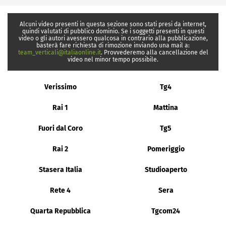
Alcuni video presenti in questa sezione sono stati presi da internet,
quindi valutati di pubblico dominio. Se i soggetti presenti in questi
video o gli autori avessero qualcosa in contrario alla pubblicazione,
basterà fare richiesta di rimozione inviando una mail a:
team_verticali@italiaonline.it
. Provvederemo alla cancellazione del
video nel minor tempo possibile.
Verissimo
Tg4
Rai 1
Mattina
Fuori dal Coro
Tg5
Rai 2
Pomeriggio
Stasera Italia
Studioaperto
Rete 4
Sera
Quarta Repubblica
Tgcom24