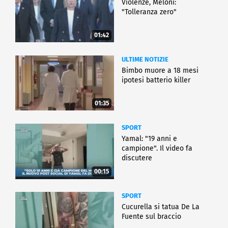
Violenze, Meloni:
"Tolleranza zero"
01:42
ULTIME NOTIZIE
Bimbo muore a 18 mesi
ipotesi batterio killer
01:35
SPORT
Yamal: "19 anni e
campione". Il video fa
discutere
00:15
SPORT
Cucurella si tatua De La
Fuente sul braccio