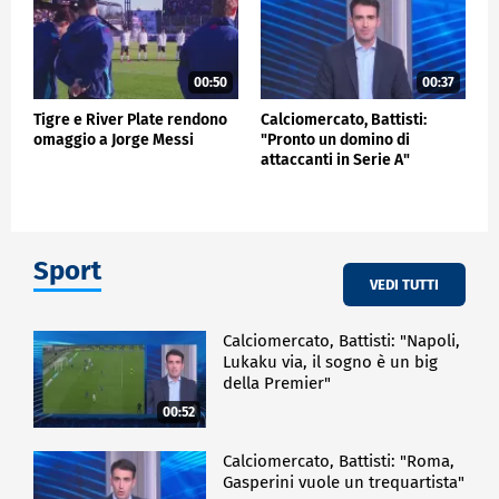
00:50
00:37
Tigre e River Plate rendono
Calciomercato, Battisti:
omaggio a Jorge Messi
"Pronto un domino di
attaccanti in Serie A"
Sport
VEDI TUTTI
Calciomercato, Battisti: "Napoli,
Lukaku via, il sogno è un big
della Premier"
00:52
Calciomercato, Battisti: "Roma,
Gasperini vuole un trequartista"