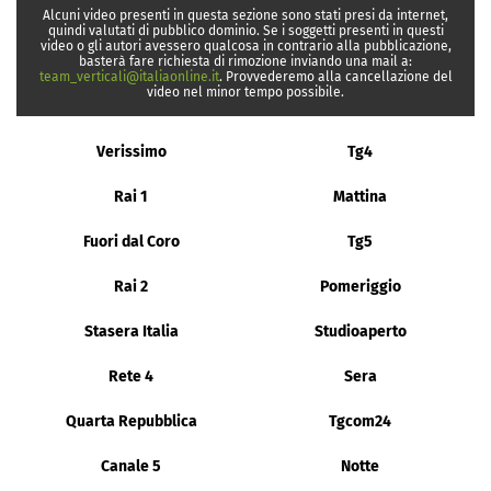
Alcuni video presenti in questa sezione sono stati presi da internet,
quindi valutati di pubblico dominio. Se i soggetti presenti in questi
video o gli autori avessero qualcosa in contrario alla pubblicazione,
basterà fare richiesta di rimozione inviando una mail a:
team_verticali@italiaonline.it
. Provvederemo alla cancellazione del
video nel minor tempo possibile.
Verissimo
Tg4
Rai 1
Mattina
Fuori dal Coro
Tg5
Rai 2
Pomeriggio
Stasera Italia
Studioaperto
Rete 4
Sera
Quarta Repubblica
Tgcom24
Canale 5
Notte