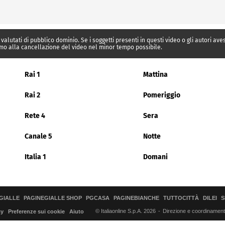
 valutati di pubblico dominio. Se i soggetti presenti in questi video o gli autori av
mo alla cancellazione del video nel minor tempo possibile.
Rai 1
Mattina
Rai 2
Pomeriggio
Rete 4
Sera
Canale 5
Notte
Italia 1
Domani
GIALLE
PAGINEGIALLE SHOP
PGCASA
PAGINEBIANCHE
TUTTOCITTÀ
DILEI
S
© Italiaonline S.p.A. 2026
Direzione e coordinamento 
cy
Preferenze sui cookie
Aiuto