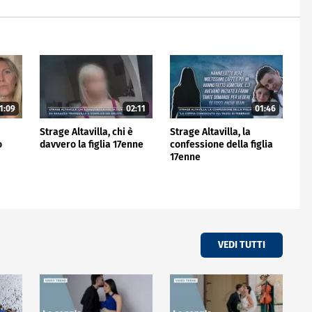
1:09
02:11
01:46
Strage Altavilla, chi è
Strage Altavilla, la
o
davvero la figlia 17enne
confessione della figlia
17enne
VEDI TUTTI