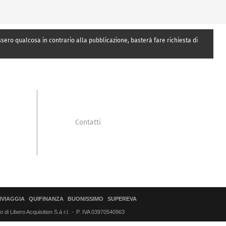
essero qualcosa in contrario alla pubblicazione, basterà fare richiesta di
Contatti
IVIAGGIA
QUIFINANZA
BUONISSIMO
SUPEREVA
di Libero Acquisition S.á r.l.
P. IVA 03970540963