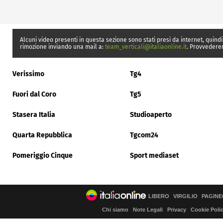
Alcuni video presenti in questa sezione sono stati presi da internet, quindi
rimozione inviando una mail a:
team_verticali@italiaonline.it
. Provvedere
Verissimo
Tg4
Fuori dal Coro
Tg5
Stasera Italia
Studioaperto
Quarta Repubblica
Tgcom24
Pomeriggio Cinque
Sport mediaset
LIBERO
VIRGILIO
PAGINE
Chi siamo
Note Legali
Privacy
Cookie Poli