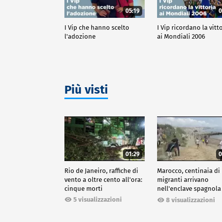
05:19
0
I Vip che hanno scelto
I Vip ricordano la vitt
l'adozione
ai Mondiali 2006
Più visti
01:29
0
Rio de Janeiro, raffiche di
Marocco, centinaia di
vento a oltre cento all'ora:
migranti arrivano
cinque morti
nell'enclave spagnola
Ceuta
5 visualizzazioni
8 visualizzazioni