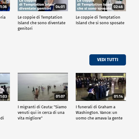
1:36
04:01
02:46
oria
Le coppie di Temptation
Le coppie di Temptation
Island che sono diventate
Island che si sono sposate
genitori
VEDI TUTTI
1:03
01:07
01:14
I migranti di Ceuta: "Siamo
I funerali di Graham a
venuti qui in cerca di una
Washington. Vance: un
 di
vita migliore"
uomo che amava la gente