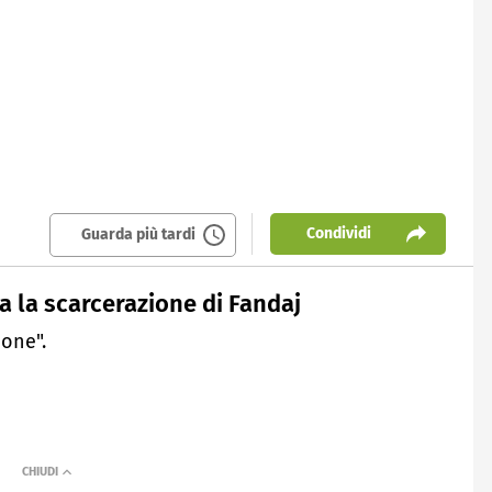
Condividi
Guarda più tardi
a la scarcerazione di Fandaj
one".