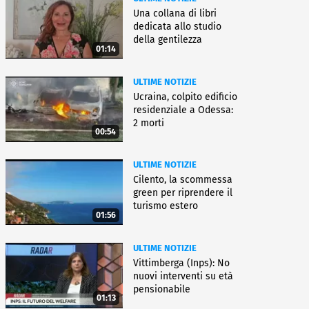
Una collana di libri
dedicata allo studio
della gentilezza
01:14
ULTIME NOTIZIE
Ucraina, colpito edificio
residenziale a Odessa:
2 morti
00:54
ULTIME NOTIZIE
Cilento, la scommessa
green per riprendere il
turismo estero
01:56
ULTIME NOTIZIE
Vittimberga (Inps): No
nuovi interventi su età
pensionabile
01:13