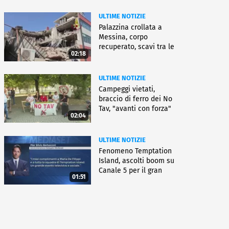
ULTIME NOTIZIE
Palazzina crollata a
Messina, corpo
recuperato, scavi tra le
02:18
macerie
ULTIME NOTIZIE
Campeggi vietati,
braccio di ferro dei No
Tav, "avanti con forza"
02:04
ULTIME NOTIZIE
Fenomeno Temptation
Island, ascolti boom su
Canale 5 per il gran
01:51
finale