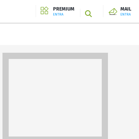
PREMIUM
MAIL
SEARCH
ENTRA
ENTRA
ENTRA