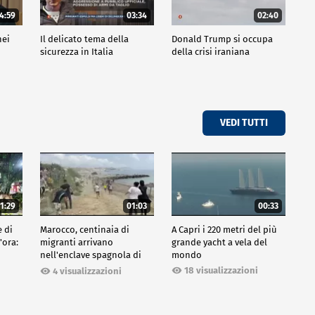
4:59
03:34
02:40
nei
Il delicato tema della
Donald Trump si occupa
sicurezza in Italia
della crisi iraniana
VEDI TUTTI
1:29
01:03
00:33
e di
Marocco, centinaia di
A Capri i 220 metri del più
'ora:
migranti arrivano
grande yacht a vela del
nell'enclave spagnola di
mondo
Ceuta
18 visualizzazioni
4 visualizzazioni