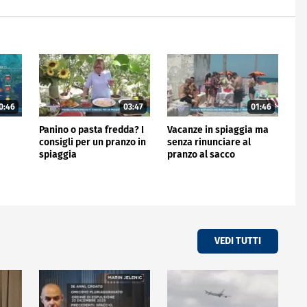
0:46
03:47
01:46
Panino o pasta fredda? I
Vacanze in spiaggia ma
consigli per un pranzo in
senza rinunciare al
spiaggia
pranzo al sacco
VEDI TUTTI