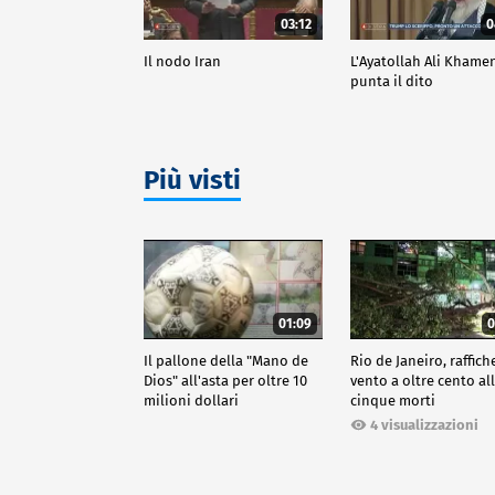
03:12
0
Il nodo Iran
L'Ayatollah Ali Khame
punta il dito
Più visti
01:09
0
Il pallone della "Mano de
Rio de Janeiro, raffich
Dios" all'asta per oltre 10
vento a oltre cento all
milioni dollari
cinque morti
4 visualizzazioni