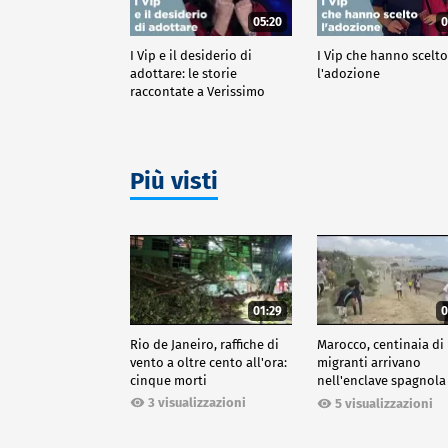
05:20
0
I Vip e il desiderio di
I Vip che hanno scelt
adottare: le storie
l'adozione
raccontate a Verissimo
Più visti
01:29
0
Rio de Janeiro, raffiche di
Marocco, centinaia di
vento a oltre cento all'ora:
migranti arrivano
cinque morti
nell'enclave spagnola
Ceuta
3 visualizzazioni
5 visualizzazioni