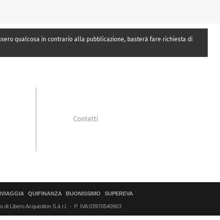
essero qualcosa in contrario alla pubblicazione, basterà fare richiesta di
Contatti
IVIAGGIA
QUIFINANZA
BUONISSIMO
SUPEREVA
di Libero Acquisition S.á r.l.
P. IVA 03970540963