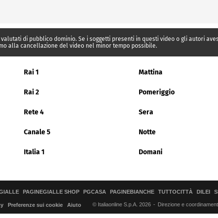
 valutati di pubblico dominio. Se i soggetti presenti in questi video o gli autori av
mo alla cancellazione del video nel minor tempo possibile.
Rai 1
Mattina
Rai 2
Pomeriggio
Rete 4
Sera
Canale 5
Notte
Italia 1
Domani
GIALLE
PAGINEGIALLE SHOP
PGCASA
PAGINEBIANCHE
TUTTOCITTÀ
DILEI
S
© Italiaonline S.p.A. 2026
Direzione e coordinamento 
cy
Preferenze sui cookie
Aiuto