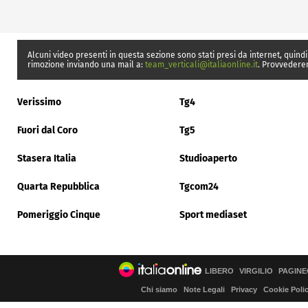
Alcuni video presenti in questa sezione sono stati presi da internet, quindi
rimozione inviando una mail a:
team_verticali@italiaonline.it
. Provvedere
Verissimo
Tg4
Fuori dal Coro
Tg5
Stasera Italia
Studioaperto
Quarta Repubblica
Tgcom24
Pomeriggio Cinque
Sport mediaset
LIBERO
VIRGILIO
PAGINE
Chi siamo
Note Legali
Privacy
Cookie Poli