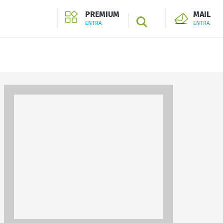
PREMIUM
MAIL
SEARCH
ENTRA
ENTRA
ENTRA