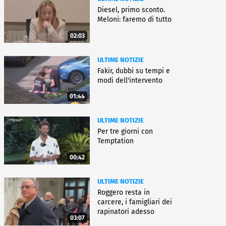
Diesel, primo sconto.
Meloni: faremo di tutto
02:03
ULTIME NOTIZIE
Fakir, dubbi su tempi e
modi dell'intervento
01:44
ULTIME NOTIZIE
Per tre giorni con
Temptation
00:42
ULTIME NOTIZIE
Roggero resta in
carcere, i famigliari dei
rapinatori adesso
03:07
battono cassa