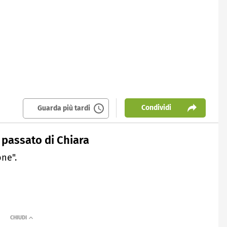
Condividi
Guarda più tardi
l passato di Chiara
one".