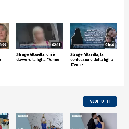
1:09
02:11
01:46
Strage Altavilla, chi è
Strage Altavilla, la
o
davvero la figlia 17enne
confessione della figlia
17enne
VEDI TUTTI