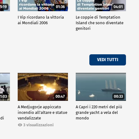
5:19
01:36
04:01
o
I Vip ricordano la vittoria
Le coppie di Temptation
ai Mondiali 2006
Island che sono diventate
genitori
VEDI TUTTI
1:03
00:47
00:33
A Medjugorje appiccato
A Capri i 220 metri del più
incendio all'altare e statue
grande yacht a vela del
 di
vandalizzate
mondo
3 visualizzazioni