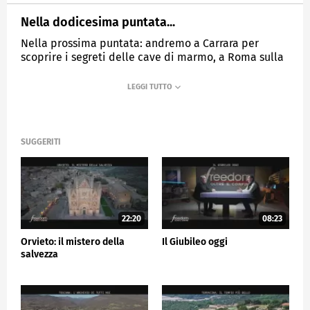
Nella dodicesima puntata...
Nella prossima puntata: andremo a Carrara per
scoprire i segreti delle cave di marmo, a Roma sulla
via Appia e molto altro ancora.
MEDIASET
FREEDOM - OLTRE IL CONFINE
SUGGERITI
22:20
08:23
Orvieto: il mistero della
Il Giubileo oggi
salvezza