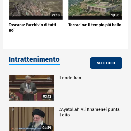
21:18
19:35
Toscana: l'archivio di tutti
Terracina: il tempio più bello
noi
Intrattenimento
VEDI TUTTI
Il nodo Iran
03:12
L'Ayatollah Ali Khamenei punta
il dito
04:59