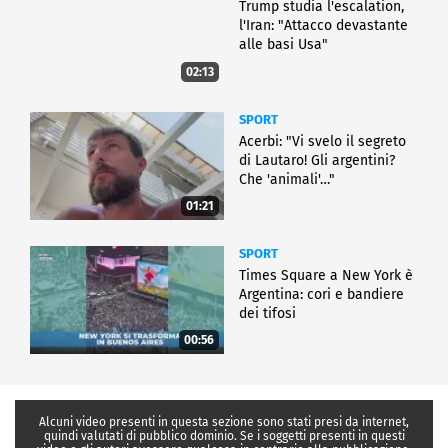
Trump studia l'escalation,
l'Iran: "Attacco devastante
alle basi Usa"
02:13
SPORT
Acerbi: "Vi svelo il segreto
di Lautaro! Gli argentini?
Che 'animali'…"
01:21
SPORT
Times Square a New York è
Argentina: cori e bandiere
dei tifosi
00:56
Alcuni video presenti in questa sezione sono stati presi da internet,
quindi valutati di pubblico dominio. Se i soggetti presenti in questi