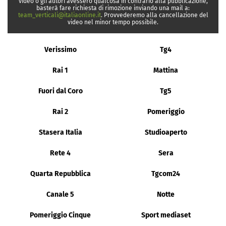
video o gli autori avessero qualcosa in contrario alla pubblicazione,
basterà fare richiesta di rimozione inviando una mail a:
team_verticali@italiaonline.it
. Provvederemo alla cancellazione del
video nel minor tempo possibile.
Verissimo
Tg4
Rai 1
Mattina
Fuori dal Coro
Tg5
Rai 2
Pomeriggio
Stasera Italia
Studioaperto
Rete 4
Sera
Quarta Repubblica
Tgcom24
Canale 5
Notte
Pomeriggio Cinque
Sport mediaset