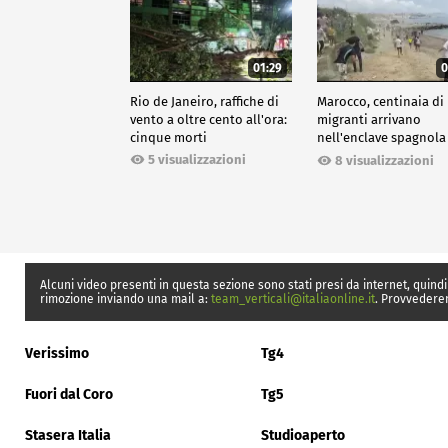
01:29
0
Rio de Janeiro, raffiche di
Marocco, centinaia di
vento a oltre cento all'ora:
migranti arrivano
cinque morti
nell'enclave spagnola
Ceuta
5 visualizzazioni
8 visualizzazioni
Alcuni video presenti in questa sezione sono stati presi da internet, quindi
rimozione inviando una mail a:
team_verticali@italiaonline.it
. Provvedere
Verissimo
Tg4
Fuori dal Coro
Tg5
Stasera Italia
Studioaperto