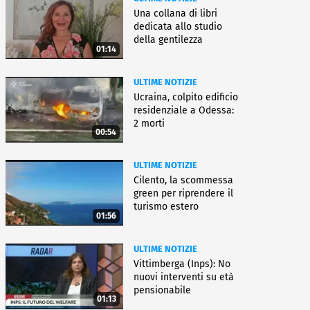
Una collana di libri
dedicata allo studio
della gentilezza
01:14
ULTIME NOTIZIE
Ucraina, colpito edificio
residenziale a Odessa:
2 morti
00:54
ULTIME NOTIZIE
Cilento, la scommessa
green per riprendere il
turismo estero
01:56
ULTIME NOTIZIE
Vittimberga (Inps): No
nuovi interventi su età
pensionabile
01:13