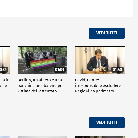
VEDI TUTTI
0:39
01:09
01:40
lia in
Berlino, un albero e una
Covid, Conte:
siamo
panchina arcobaleno per
irresponsabile escludere
vittime dell'attentato
Regioni da perimetro
indagine
VEDI TUTTI