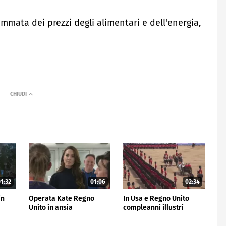
ammata dei prezzi degli alimentari e dell'energia,
1:32
01:06
02:34
in
Operata Kate Regno
In Usa e Regno Unito
Unito in ansia
compleanni illustri