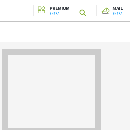
PREMIUM
MAIL
SEARCH
ENTRA
ENTRA
ENTRA