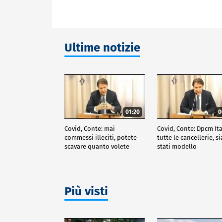
Ultime notizie
01:20
0
Covid, Conte: mai
Covid, Conte: Dpcm Ita
commessi illeciti, potete
tutte le cancellerie, 
scavare quanto volete
stati modello
Più visti