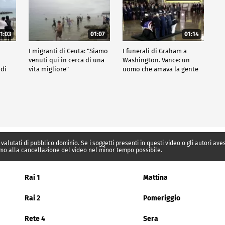
1:03
01:07
01:14
I migranti di Ceuta: "Siamo
I funerali di Graham a
venuti qui in cerca di una
Washington. Vance: un
 di
vita migliore"
uomo che amava la gente
 valutati di pubblico dominio. Se i soggetti presenti in questi video o gli autori av
mo alla cancellazione del video nel minor tempo possibile.
Rai 1
Mattina
Rai 2
Pomeriggio
Rete 4
Sera