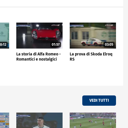
0:12
01:57
03:05
La storia di Alfa Romeo -
La prova di Skoda Elroq
Romantici e nostalgici
RS
VEDI TUTTI