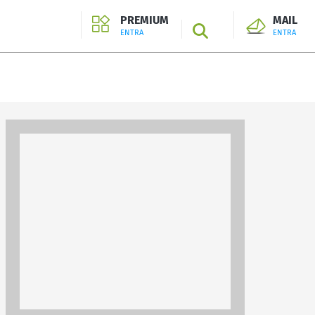
PREMIUM
MAIL
SEARCH
ENTRA
ENTRA
ENTRA