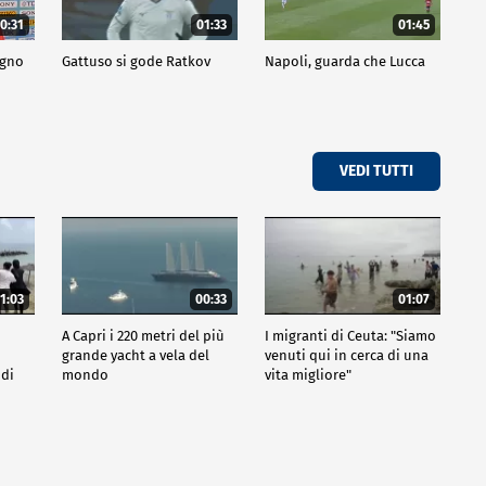
0:31
01:33
01:45
ogno
Gattuso si gode Ratkov
Napoli, guarda che Lucca
VEDI TUTTI
1:03
00:33
01:07
A Capri i 220 metri del più
I migranti di Ceuta: "Siamo
grande yacht a vela del
venuti qui in cerca di una
 di
mondo
vita migliore"