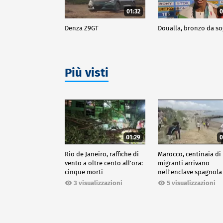
01:32
0
Denza Z9GT
Doualla, bronzo da s
Più visti
01:29
0
Rio de Janeiro, raffiche di
Marocco, centinaia di
vento a oltre cento all'ora:
migranti arrivano
cinque morti
nell'enclave spagnola
Ceuta
3 visualizzazioni
5 visualizzazioni