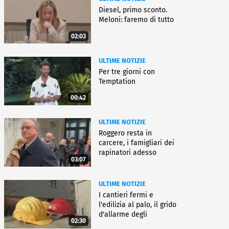
Diesel, primo sconto.
Meloni: faremo di tutto
02:03
ULTIME NOTIZIE
Per tre giorni con
Temptation
00:42
ULTIME NOTIZIE
Roggero resta in
carcere, i famigliari dei
rapinatori adesso
03:07
battono cassa
ULTIME NOTIZIE
I cantieri fermi e
l'edilizia al palo, il grido
d'allarme degli
02:30
architetti