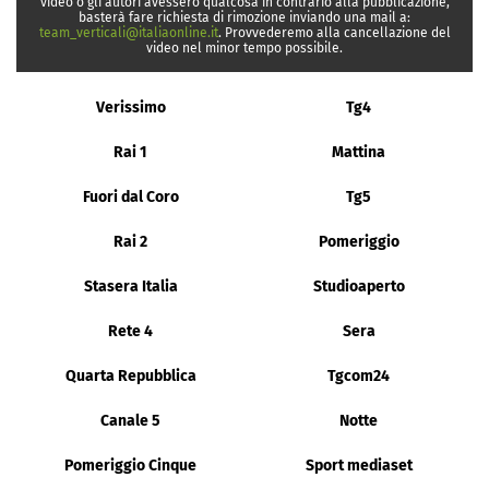
video o gli autori avessero qualcosa in contrario alla pubblicazione,
basterà fare richiesta di rimozione inviando una mail a:
team_verticali@italiaonline.it
. Provvederemo alla cancellazione del
video nel minor tempo possibile.
Verissimo
Tg4
Rai 1
Mattina
Fuori dal Coro
Tg5
Rai 2
Pomeriggio
Stasera Italia
Studioaperto
Rete 4
Sera
Quarta Repubblica
Tgcom24
Canale 5
Notte
Pomeriggio Cinque
Sport mediaset