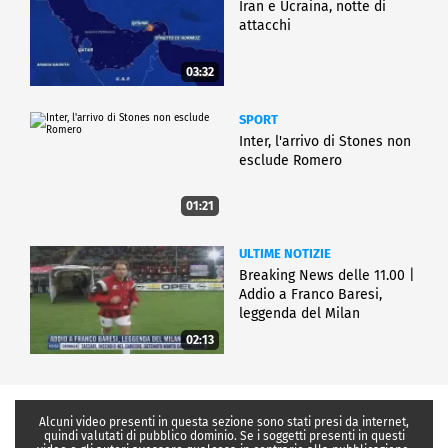
Iran e Ucraina, notte di
attacchi
03:32
SPORT
Inter, l'arrivo di Stones non
esclude Romero
01:21
ULTIME NOTIZIE
Breaking News delle 11.00 |
Addio a Franco Baresi,
leggenda del Milan
02:13
Alcuni video presenti in questa sezione sono stati presi da internet,
quindi valutati di pubblico dominio. Se i soggetti presenti in questi