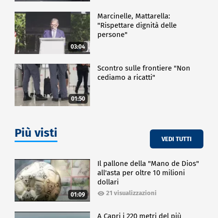
Marcinelle, Mattarella:
"Rispettare dignità delle
persone"
03:04
Scontro sulle frontiere "Non
cediamo a ricatti"
01:50
Più visti
VEDI TUTTI
Il pallone della "Mano de Dios"
all'asta per oltre 10 milioni
dollari
21 visualizzazioni
01:09
A Capri i 220 metri del più