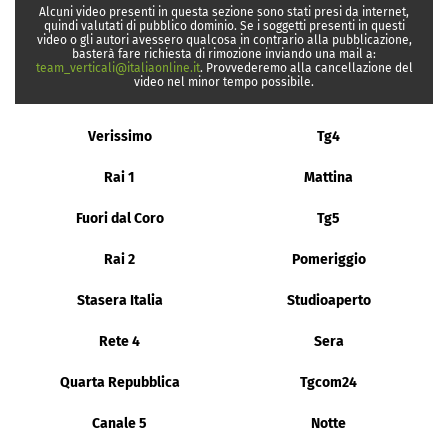
Alcuni video presenti in questa sezione sono stati presi da internet,
quindi valutati di pubblico dominio. Se i soggetti presenti in questi
video o gli autori avessero qualcosa in contrario alla pubblicazione,
basterà fare richiesta di rimozione inviando una mail a:
team_verticali@italiaonline.it
. Provvederemo alla cancellazione del
video nel minor tempo possibile.
Verissimo
Tg4
Rai 1
Mattina
Fuori dal Coro
Tg5
Rai 2
Pomeriggio
Stasera Italia
Studioaperto
Rete 4
Sera
Quarta Repubblica
Tgcom24
Canale 5
Notte