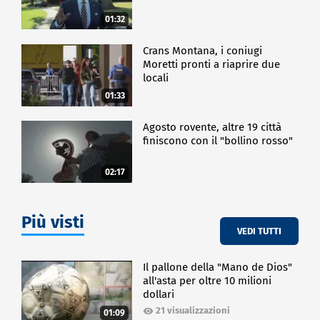
01:32
Crans Montana, i coniugi
Moretti pronti a riaprire due
locali
01:33
Agosto rovente, altre 19 città
finiscono con il "bollino rosso"
02:17
Più visti
VEDI TUTTI
Il pallone della "Mano de Dios"
all'asta per oltre 10 milioni
dollari
21 visualizzazioni
01:09