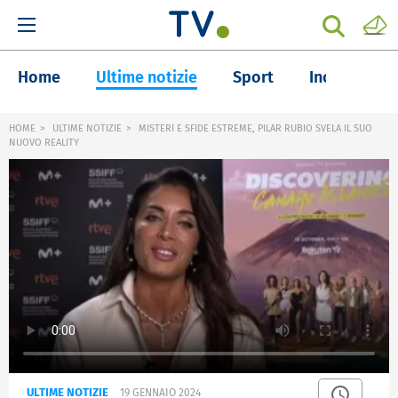
Home
Ultime notizie
Sport
Inchieste
HOME
ULTIME NOTIZIE
MISTERI E SFIDE ESTREME, PILAR RUBIO SVELA IL SUO
NUOVO REALITY
ULTIME NOTIZIE
19 GENNAIO 2024