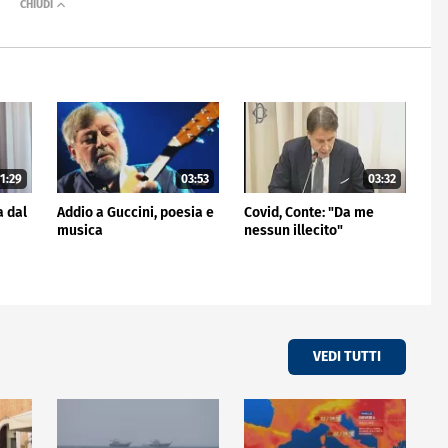
1:29
03:53
03:32
a dal
Addio a Guccini, poesia e
Covid, Conte: "Da me
musica
nessun illecito"
VEDI TUTTI