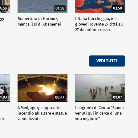
4:56
01:56
03:50
ggi
Riapertura di Hormuz,
L'Italia boccheggia, nel
manca il sì di Khamenei
giovedì rovente 27 città su
27 da bollino rosso
VEDI TUTTI
1:03
00:47
01:07
A Medjugorje appiccato
I migranti di Ceuta: "Siamo
incendio all'altare e statue
venuti qui in cerca di una
 di
vandalizzate
vita migliore"