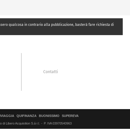
essero qualcosa in contrario alla pubblicazione, basterà fare richiesta di
Contatti
IVIAGGIA
QUIFINANZA
BUONISSIMO
SUPEREVA
di Libero Acquisition S.á r.l.
P. IVA 03970540963