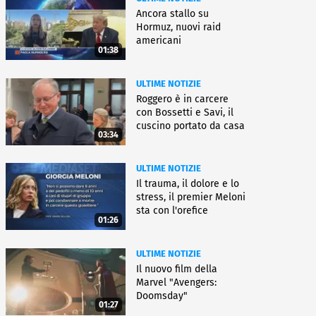
Ancora stallo su
Hormuz, nuovi raid
americani
01:38
ULTIME NOTIZIE
Roggero è in carcere
con Bossetti e Savi, il
cuscino portato da casa
03:34
ULTIME NOTIZIE
Il trauma, il dolore e lo
stress, il premier Meloni
sta con l'orefice
01:26
ULTIME NOTIZIE
Il nuovo film della
Marvel "Avengers:
Doomsday"
01:27