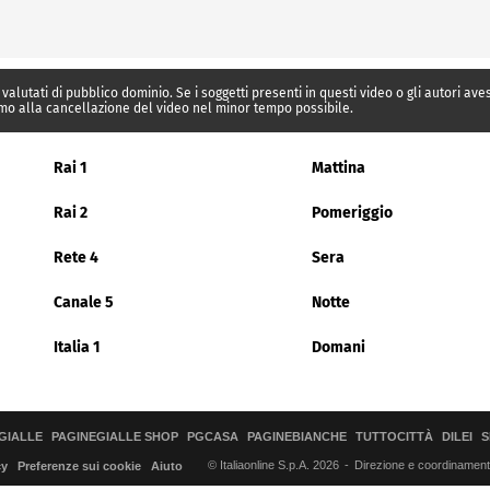
 valutati di pubblico dominio. Se i soggetti presenti in questi video o gli autori av
mo alla cancellazione del video nel minor tempo possibile.
Rai 1
Mattina
Rai 2
Pomeriggio
Rete 4
Sera
Canale 5
Notte
Italia 1
Domani
GIALLE
PAGINEGIALLE SHOP
PGCASA
PAGINEBIANCHE
TUTTOCITTÀ
DILEI
S
© Italiaonline S.p.A. 2026
Direzione e coordinamento 
cy
Preferenze sui cookie
Aiuto