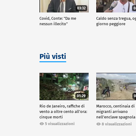
03:32
0
Covid, Conte: "Da me
Caldo senza tregua, o
nessun illecito"
giorno peggiore
Più visti
01:29
0
Rio de Janeiro, raffiche di
Marocco, centinaia di
vento a oltre cento all'ora:
migranti arrivano
cinque morti
nell'enclave spagnola
Ceuta
5 visualizzazioni
8 visualizzazioni