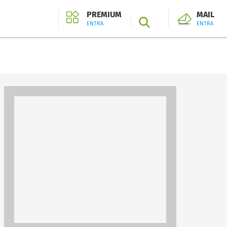
PREMIUM
MAIL
SEARCH
ENTRA
ENTRA
ENTRA