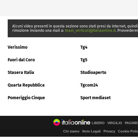
Alcuni video presenti in questa sezione sono stati presi da internet, quindi
rimozione inviando una mail a:
team_verticali@italiaonline.it
. Provvedere
Verissimo
Tg4
Fuori dal Coro
Tg5
Stasera Italia
Studioaperto
Quarta Repubblica
Tgcom24
Pomeriggio Cinque
Sport mediaset
LIBERO
VIRGILIO
PAGINE
Chi siamo
Note Legali
Privacy
Cookie Poli