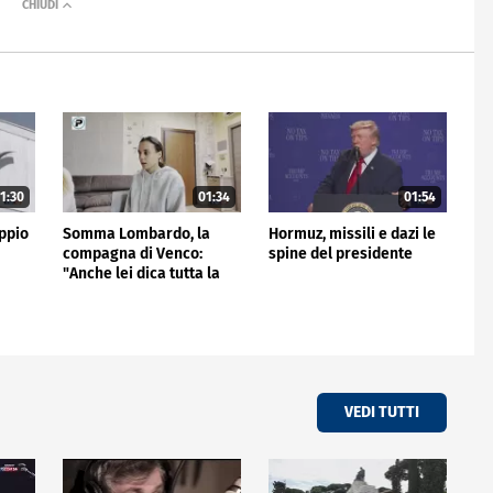
1:30
01:34
01:54
ppio
Somma Lombardo, la
Hormuz, missili e dazi le
compagna di Venco:
spine del presidente
"Anche lei dica tutta la
verità"
VEDI TUTTI