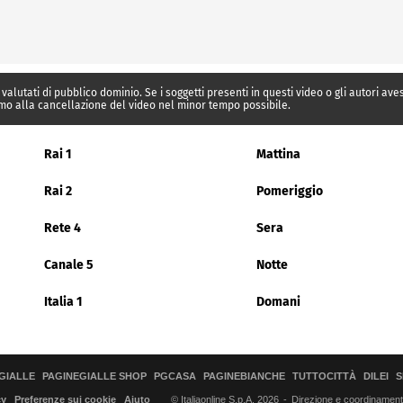
 valutati di pubblico dominio. Se i soggetti presenti in questi video o gli autori av
mo alla cancellazione del video nel minor tempo possibile.
Rai 1
Mattina
Rai 2
Pomeriggio
Rete 4
Sera
Canale 5
Notte
Italia 1
Domani
GIALLE
PAGINEGIALLE SHOP
PGCASA
PAGINEBIANCHE
TUTTOCITTÀ
DILEI
S
© Italiaonline S.p.A. 2026
Direzione e coordinamento 
cy
Preferenze sui cookie
Aiuto