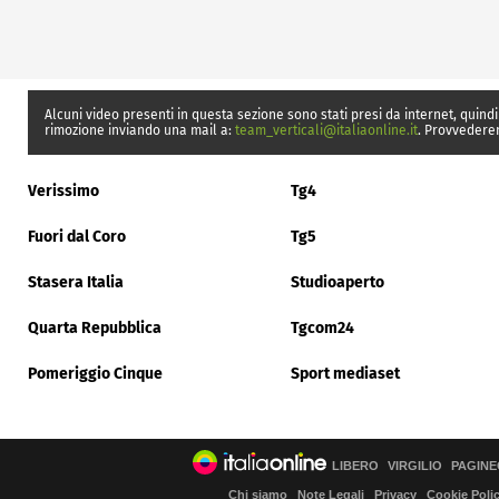
Alcuni video presenti in questa sezione sono stati presi da internet, quindi
rimozione inviando una mail a:
team_verticali@italiaonline.it
. Provvedere
Verissimo
Tg4
Fuori dal Coro
Tg5
Stasera Italia
Studioaperto
Quarta Repubblica
Tgcom24
Pomeriggio Cinque
Sport mediaset
LIBERO
VIRGILIO
PAGINE
Chi siamo
Note Legali
Privacy
Cookie Poli