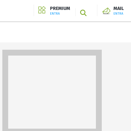
PREMIUM
MAIL
SEARCH
ENTRA
ENTRA
ENTRA