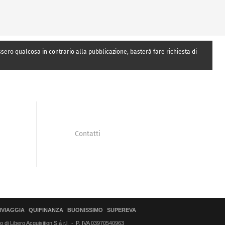
essero qualcosa in contrario alla pubblicazione, basterà fare richiesta di
Contatti
IVIAGGIA
QUIFINANZA
BUONISSIMO
SUPEREVA
di Libero Acquisition S.á r.l.
P. IVA 03970540963