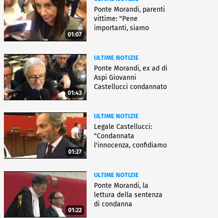
Ponte Morandi, parenti
vittime: "Pene
importanti, siamo
01:07
soddisfatti"
ULTIME NOTIZIE
Ponte Morandi, ex ad di
Aspi Giovanni
Castellucci condannato
01:43
a 12 anni
ULTIME NOTIZIE
Legale Castellucci:
"Condannata
l'innocenza, confidiamo
01:27
nell'appello"
ULTIME NOTIZIE
Ponte Morandi, la
lettura della sentenza
di condanna
01:22