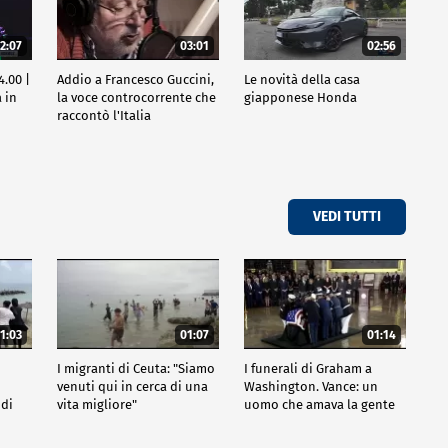
2:07
03:01
02:56
4.00 |
Addio a Francesco Guccini,
Le novità della casa
 in
la voce controcorrente che
giapponese Honda
raccontò l'Italia
VEDI TUTTI
1:03
01:07
01:14
I migranti di Ceuta: "Siamo
I funerali di Graham a
venuti qui in cerca di una
Washington. Vance: un
 di
vita migliore"
uomo che amava la gente