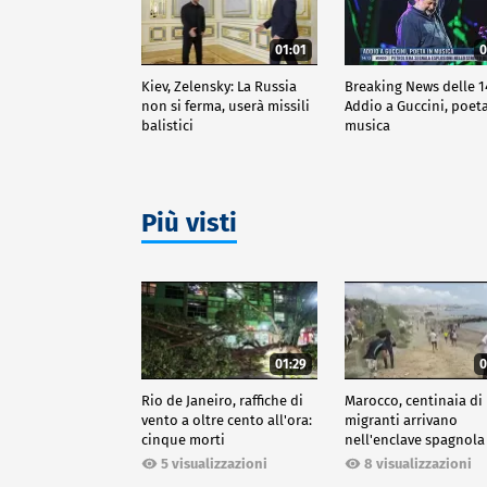
01:01
0
Kiev, Zelensky: La Russia
Breaking News delle 1
non si ferma, userà missili
Addio a Guccini, poeta
balistici
musica
Più visti
01:29
0
Rio de Janeiro, raffiche di
Marocco, centinaia di
vento a oltre cento all'ora:
migranti arrivano
cinque morti
nell'enclave spagnola
Ceuta
5 visualizzazioni
8 visualizzazioni