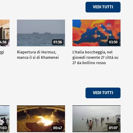
VEDI TUTTI
4:56
01:56
03:50
ggi
Riapertura di Hormuz,
L'Italia boccheggia, nel
manca il sì di Khamenei
giovedì rovente 27 città su
27 da bollino rosso
VEDI TUTTI
1:03
00:47
01:07