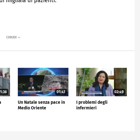
i migliaia di pazienti.
1:36
01:41
02:49
a
Un Natale senza pace in
I problemi degli
Medio Oriente
infermieri