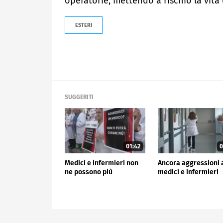
operatorie, mettendo a rischio la vita d
ESTERI
SUGGERITI
01:42
0
Medici e infermieri non
Ancora aggressioni 
ne possono più
medici e infermieri