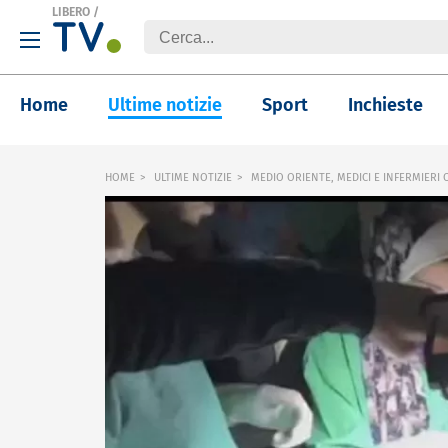
LIBERO
/
Home
Ultime notizie
Sport
Inchieste
HOME
ULTIME NOTIZIE
MEDIO ORIENTE, MEDICI E INFERMIERI O