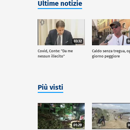
Ultime notizie
03:32
0
Covid, Conte: "Da me
Caldo senza tregua, o
nessun illecito"
giorno peggiore
Più visti
01:29
0