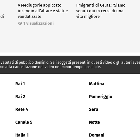
A Medjugorje appiccato
I migranti di Ceuta: "Siamo
incendio all'altare e statue
venuti qui in cerca di una
 di
vandalizzate
vita migliore"
1 visualizzazioni
 valutati di pubblico dominio. Se i soggetti presenti in questi video o gli autori av
mo alla cancellazione del video nel minor tempo possibile.
Rai 1
Mattina
Rai 2
Pomeriggio
Rete 4
Sera
Canale 5
Notte
Italia 1
Domani