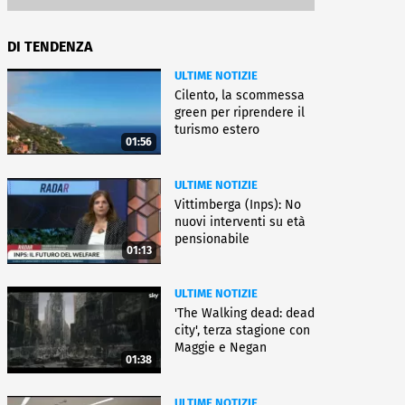
DI TENDENZA
ULTIME NOTIZIE
Cilento, la scommessa
green per riprendere il
turismo estero
01:56
ULTIME NOTIZIE
Vittimberga (Inps): No
nuovi interventi su età
pensionabile
01:13
ULTIME NOTIZIE
'The Walking dead: dead
city', terza stagione con
Maggie e Negan
01:38
ULTIME NOTIZIE