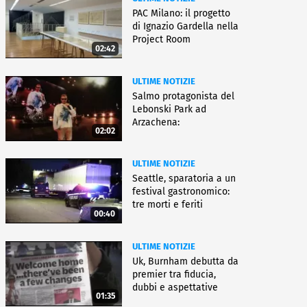
PAC Milano: il progetto
di Ignazio Gardella nella
Project Room
02:42
ULTIME NOTIZIE
Salmo protagonista del
Lebonski Park ad
Arzachena:
02:02
"Un'emozione"
ULTIME NOTIZIE
Seattle, sparatoria a un
festival gastronomico:
tre morti e feriti
00:40
ULTIME NOTIZIE
Uk, Burnham debutta da
premier tra fiducia,
dubbi e aspettative
01:35