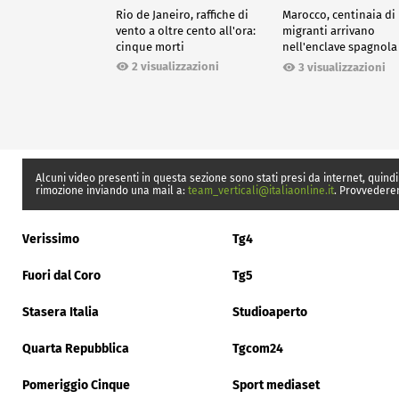
Rio de Janeiro, raffiche di
Marocco, centinaia di
vento a oltre cento all'ora:
migranti arrivano
cinque morti
nell'enclave spagnola
Ceuta
2 visualizzazioni
3 visualizzazioni
Alcuni video presenti in questa sezione sono stati presi da internet, quindi
rimozione inviando una mail a:
team_verticali@italiaonline.it
. Provvedere
Verissimo
Tg4
Fuori dal Coro
Tg5
Stasera Italia
Studioaperto
Quarta Repubblica
Tgcom24
Pomeriggio Cinque
Sport mediaset