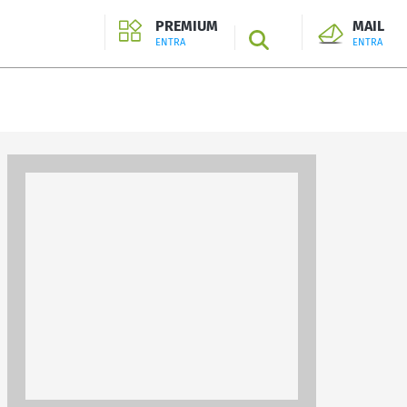
PREMIUM
MAIL
SEARCH
ENTRA
ENTRA
ENTRA