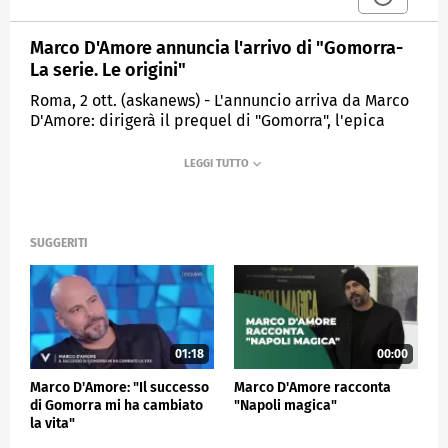
Marco D'Amore annuncia l'arrivo di "Gomorra-
La serie. Le origini"
Roma, 2 ott. (askanews) - L'annuncio arriva da Marco
D'Amore: dirigerà il prequel di "Gomorra", l'epica
saga crime Sky Original tratta dall'omonimo
bestseller di Roberto Saviano. La nuova serie
"Gomorra - La serie. Le origini" (working title) sarà
nuovamente prodotta da Sky Studios e Cattleya -
parte di ITV Studios - e distribuita da Beta Film, e
racconterà in sei episodi l'ascesa criminale di Pietro
SUGGERITI
Savastano, da quando era solo un ragazzo di strada.
Alcuni episodi saranno diretti da Francesco Ghiaccio
(Dolcissime, Un posto sicuro). Le riprese partiranno a
inizio 2025 a Napoli e dintorni.
L'attore e regista in un video ha parlato del nuovo
01:18
00:00
progetto, scherzando sul fatto di non poter fare
Marco D'Amore: "Il successo
Marco D'Amore racconta
spoiler rivelando altri dettagli, ma dicendoci
di Gomorra mi ha cambiato
"Napoli magica"
emozionato.
la vita"
Alla scrittura del progetto Leonardo Fasoli e