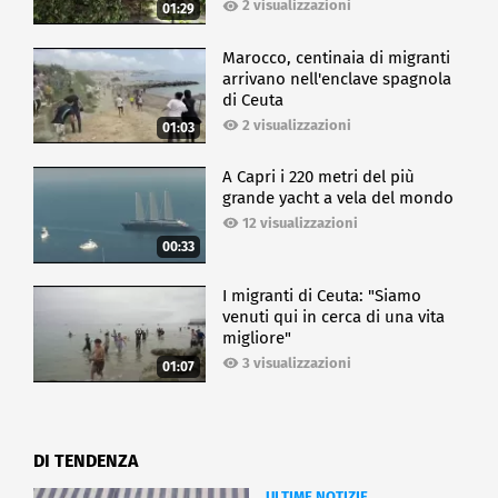
molto come Francesco Ghiaccio, che si occuperà
2 visualizzazioni
01:29
della regia di alcune puntate della serie. Inoltre,
sento di avere la possibilità di restituire quello che
Marocco, centinaia di migranti
di grande mi è stato dato più di dieci anni fa, ovvero
arrivano nell'enclave spagnola
offrire una chance a tanti giovani talenti di mostrare
di Ceuta
le proprie capacità e confrontarsi con l'intelligenza e
2 visualizzazioni
01:03
l'intransigenza di chi non può e non deve fare sconti
a nessuno: il pubblico".
A Capri i 220 metri del più
grande yacht a vela del mondo
SPETTACOLO
12 visualizzazioni
00:33
I migranti di Ceuta: "Siamo
venuti qui in cerca di una vita
migliore"
3 visualizzazioni
01:07
DI TENDENZA
ULTIME NOTIZIE