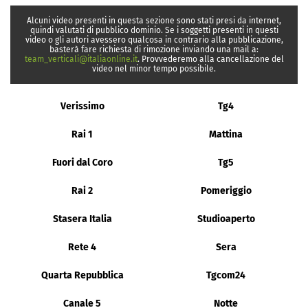
Alcuni video presenti in questa sezione sono stati presi da internet,
quindi valutati di pubblico dominio. Se i soggetti presenti in questi
video o gli autori avessero qualcosa in contrario alla pubblicazione,
basterà fare richiesta di rimozione inviando una mail a:
team_verticali@italiaonline.it
. Provvederemo alla cancellazione del
video nel minor tempo possibile.
Verissimo
Tg4
Rai 1
Mattina
Fuori dal Coro
Tg5
Rai 2
Pomeriggio
Stasera Italia
Studioaperto
Rete 4
Sera
Quarta Repubblica
Tgcom24
Canale 5
Notte