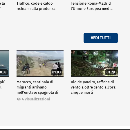
e la
Traffico, code e caldo
Tensione Roma-Madrid
"
richiami alla prudenza
l'Unione Europea media
VEDI TUTTI
0:33
01:03
01:29
 più
Marocco, centinaia di
Rio de Janeiro, raffiche di
l
migranti arrivano
vento a oltre cento all'ora:
nell'enclave spagnola di
cinque morti
Ceuta
4 visualizzazioni