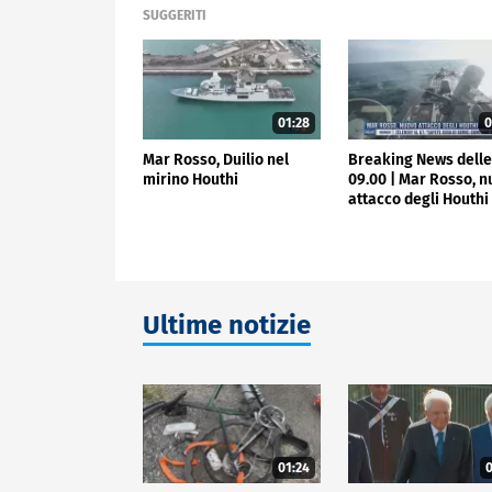
SUGGERITI
01:28
0
Mar Rosso, Duilio nel
Breaking News dell
mirino Houthi
09.00 | Mar Rosso, 
attacco degli Houthi
Ultime notizie
01:24
0