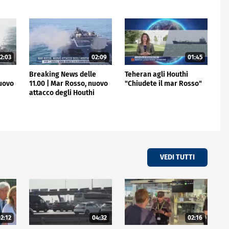
2:03
02:09
01:45
e
Breaking News delle
Teheran agli Houthi
nuovo
11.00 | Mar Rosso, nuovo
"Chiudete il mar Rosso"
attacco degli Houthi
VEDI TUTTI
2:12
04:32
02:16