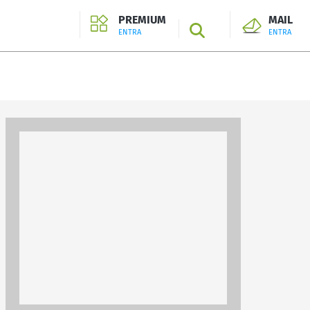
PREMIUM
MAIL
SEARCH
ENTRA
ENTRA
ENTRA