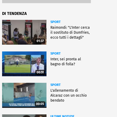
DI TENDENZA
SPORT
Raimondi: "L'Inter cerca
il sostituto di Dumfries,
ecco tutti i dettagli"
01:37
SPORT
Inter, sei pronta al
bagno di folla?
00:51
SPORT
L'allenamento di
Alcaraz con un occhio
bendato
00:05
ULTIME NOTIZIE