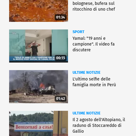
bolognese, bufera sul
ritocchino di uno chef
catalano
01:34
SPORT
Yamal: "19 anni e
campione". Il video fa
discutere
00:15
ULTIME NOTIZIE
L'ultimo selfie delle
famiglia morte in Perù
01:42
ULTIME NOTIZIE
Il 2 agosto dell'Altopiano, il
raduno di Stoccareddo di
Gallio