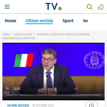
Home
Ultime notizie
Sport
Inchieste
HOME
ULTIME NOTIZIE
MANOVRA, GIORGETTI: SACRIFICI DA BANCHE,
ASSICURAZIONI E MINISTERI
ULTIME NOTIZIE
16 OTTOBRE 2024