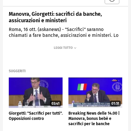
Manovra, Giorgetti: sacrifici da banche,
assicurazioni e ministeri
Roma, 16 ott. (askanews) - "Sacrifici" saranno
chiamati a fare banche, assicirazioni e ministeri. Lo
ha detto il ministro dell'economia, Giancarlo
Giorgetti, nella conferenza stampa sulla manovra.
"C'è chi lo chiama tassa su extraprofitti, o contributo.
Io lo chiamo 'sacrificio'" ha detto Giorgetti. Sacrifici
"importanti" anche per i ministeri che "avranno il
taglio del 5% medio della spesa corrente".
SUGGERITI
POLITICA
03:41
01:51
Giorgetti: "Sacrifici per tutti".
Breaking News delle 14.00 |
Opposizioni contro
Manovra, bonus bebè e
sacrifici per le banche