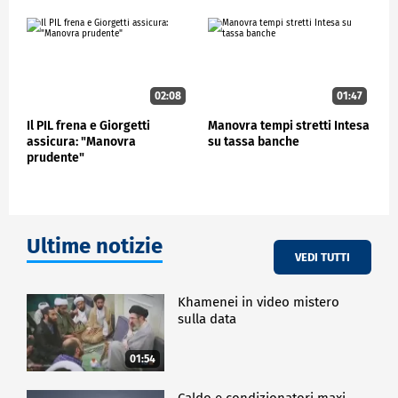
02:08
01:47
Il PIL frena e Giorgetti
Manovra tempi stretti Intesa
assicura: "Manovra
su tassa banche
prudente"
Ultime notizie
VEDI TUTTI
Khamenei in video mistero
sulla data
01:54
Caldo e condizionatori maxi-