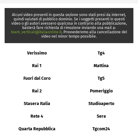
Alcuni video presenti in questa sezione sono stati presi da internet,
quindi valutati di pubblico dominio. Se i soggetti presenti in questi
video o gli autori avessero qualcosa in contrario alla pubblicazione,
basterà fare richiesta di rimozione inviando una mail a:
team_verticali@italiaonline.it
. Provvederemo alla cancellazione del
video nel minor tempo possibile.
Verissimo
Tg4
Rai 1
Mattina
Fuori dal Coro
Tg5
Rai 2
Pomeriggio
Stasera Italia
Studioaperto
Rete 4
Sera
Quarta Repubblica
Tgcom24