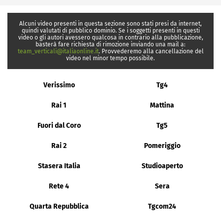
Alcuni video presenti in questa sezione sono stati presi da internet,
quindi valutati di pubblico dominio. Se i soggetti presenti in questi
video o gli autori avessero qualcosa in contrario alla pubblicazione,
basterà fare richiesta di rimozione inviando una mail a:
team_verticali@italiaonline.it
. Provvederemo alla cancellazione del
video nel minor tempo possibile.
Verissimo
Tg4
Rai 1
Mattina
Fuori dal Coro
Tg5
Rai 2
Pomeriggio
Stasera Italia
Studioaperto
Rete 4
Sera
Quarta Repubblica
Tgcom24