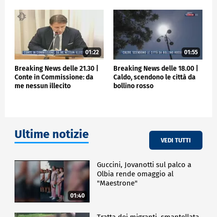
01:22
01:55
Breaking News delle 21.30 |
Breaking News delle 18.00 |
Conte in Commissione: da
Caldo, scendono le città da
me nessun illecito
bollino rosso
Ultime notizie
VEDI TUTTI
Guccini, Jovanotti sul palco a
Olbia rende omaggio al
"Maestrone"
01:40
Tratta dei migranti, smantellata