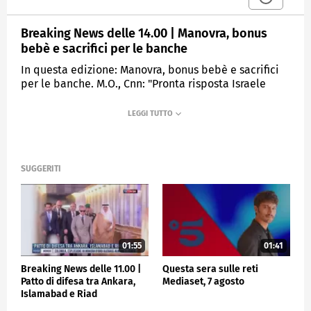
Breaking News delle 14.00 | Manovra, bonus
bebè e sacrifici per le banche
In questa edizione: Manovra, bonus bebè e sacrifici
per le banche. M.O., Cnn: "Pronta risposta Israele
all'Iran". Stop ai test d'ingresso a medicina.
Impagnatiello in grado di intendere e volere.
Alessandria, uccide la moglie: fermato. Tennis,
Sinner in campo in Arabia Saudita.
SUGGERITI
MEDIASET
TGCOM24
01:55
01:41
Breaking News delle 11.00 |
Questa sera sulle reti
Patto di difesa tra Ankara,
Mediaset, 7 agosto
Islamabad e Riad