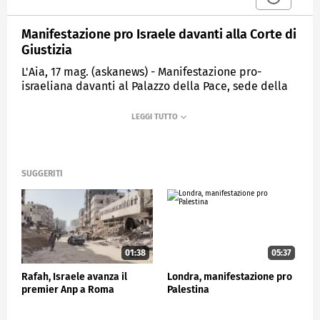
Manifestazione pro Israele davanti alla Corte di
Giustizia
L'Aia, 17 mag. (askanews) - Manifestazione pro-
israeliana davanti al Palazzo della Pace, sede della
Corte Internazionale di Giustizia (ICJ), a L'Aia, nei
Paesi Bassi nel giorno in cui Israele dovrà rispondere
davanti alla più alta corte delle Nazioni Unite alle
accuse del Sudafrica di aver intensificato una
campagna "genocida" con l'operazione militare a
Rafah. Pretoria si è nuovamente rivolta alla Corte
SUGGERITI
perché chieda il ritiro da Rafah.
ESTERI
01:38
05:37
Rafah, Israele avanza il
Londra, manifestazione pro
premier Anp a Roma
Palestina