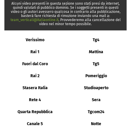
Alcuni video presenti in questa sezione sono stati presi da internet,
quindi valutati di pubblico dominio. Se i soggetti presenti in questi
video o gli autori avessero qualcosa in contrario alla pubblicazione,
basterà fare richiesta di rimozione inviando una mail a:
team_verticali@italiaonline.it
. Provvederemo alla cancellazione del
video nel minor tempo possibile.
Verissimo
Tg4
Rai 1
Mattina
Fuori dal Coro
Tg5
Rai 2
Pomeriggio
Stasera Italia
Studioaperto
Rete 4
Sera
Quarta Repubblica
Tgcom24
Canale 5
Notte