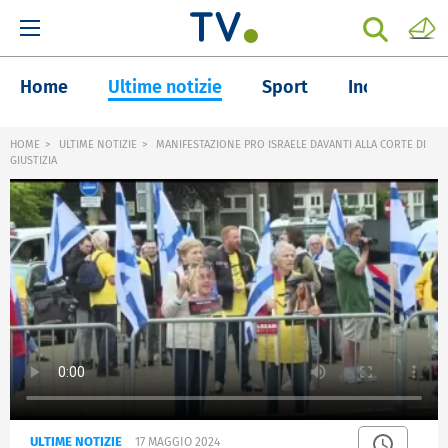
Home
Ultime notizie
Sport
Inchieste
HOME
ULTIME NOTIZIE
MANIFESTAZIONE PRO ISRAELE DAVANTI ALLA CORTE DI
GIUSTIZIA
ULTIME NOTIZIE
17 MAGGIO 2024