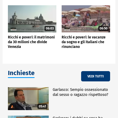
06:03
06:50
Ricchi e poveri: il matrimoni
Ricchi e poveri: le vacanze
da 30 milioni che divide
da sogno e gli italiani che
Venezia
rinunciano
Inchieste
VEDI TUTTI
Garlasco: Sempio ossessionato
dal sesso o ragazzo rispettoso?
05:41
Garlasco: i dubbi su cosa ha