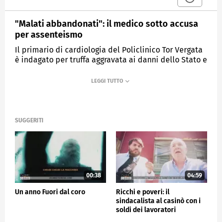
"Malati abbandonati": il medico sotto accusa
per assenteismo
Il primario di cardiologia del Policlinico Tor Vergata
è indagato per truffa aggravata ai danni dello Stato e
falso in atto pubblico
MEDIASET
FUORI DAL CORO
SUGGERITI
00:38
04:59
Un anno Fuori dal coro
Ricchi e poveri: il
sindacalista al casinò con i
soldi dei lavoratori