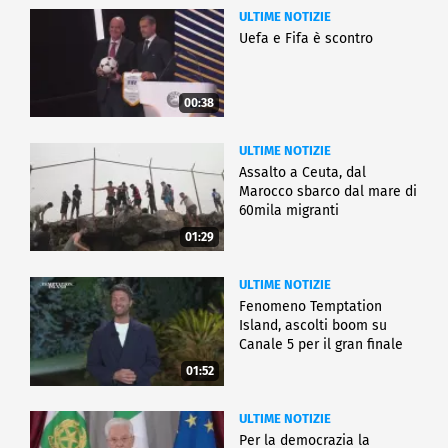
ULTIME NOTIZIE
Uefa e Fifa è scontro
00:38
ULTIME NOTIZIE
Assalto a Ceuta, dal
Marocco sbarco dal mare di
60mila migranti
01:29
ULTIME NOTIZIE
Fenomeno Temptation
Island, ascolti boom su
Canale 5 per il gran finale
01:52
ULTIME NOTIZIE
Per la democrazia la