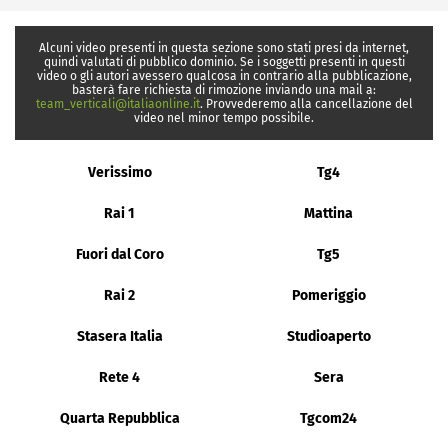
Alcuni video presenti in questa sezione sono stati presi da internet,
quindi valutati di pubblico dominio. Se i soggetti presenti in questi
video o gli autori avessero qualcosa in contrario alla pubblicazione,
basterà fare richiesta di rimozione inviando una mail a:
team_verticali@italiaonline.it
. Provvederemo alla cancellazione del
video nel minor tempo possibile.
Verissimo
Tg4
Rai 1
Mattina
Fuori dal Coro
Tg5
Rai 2
Pomeriggio
Stasera Italia
Studioaperto
Rete 4
Sera
Quarta Repubblica
Tgcom24